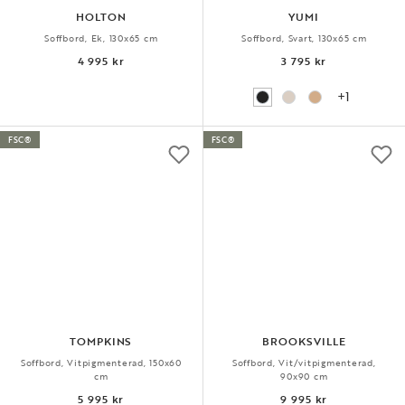
HOLTON
YUMI
Soffbord, Ek, 130x65 cm
Soffbord, Svart, 130x65 cm
4 995 kr
3 795 kr
+1
FSC®
FSC®
TOMPKINS
BROOKSVILLE
Soffbord, Vitpigmenterad, 150x60
Soffbord, Vit/vitpigmenterad,
cm
90x90 cm
5 995 kr
9 995 kr