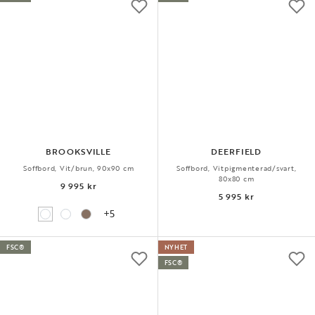
BROOKSVILLE
DEERFIELD
Soffbord, Vit/brun, 90x90 cm
Soffbord, Vitpigmenterad/svart,
80x80 cm
9 995 kr
5 995 kr
+5
FSC®
NYHET
FSC®