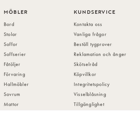
MÖBLER
KUNDSERVICE
Bord
Kontakta oss
Stolar
Vanliga frågor
Soffor
Beställ tygprover
Soffserier
Reklamation och ånger
Fåtöljer
Skötselråd
Förvaring
Köpvillkor
Hallmöbler
Integritetspolicy
Sovrum
Visselblåsning
Mattor
Tillgänglighet
OM OSS
FÖR
ÅTERFÖRSÄLJARE
Om Rowico Home