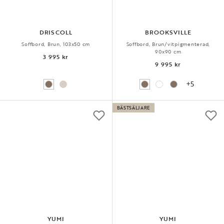
DRISCOLL
BROOKSVILLE
Soffbord, Brun, 103x50 cm
Soffbord, Brun/vitpigmenterad,
90x90 cm
3 995 kr
9 995 kr
+5
BÄSTSÄLJARE
YUMI
YUMI