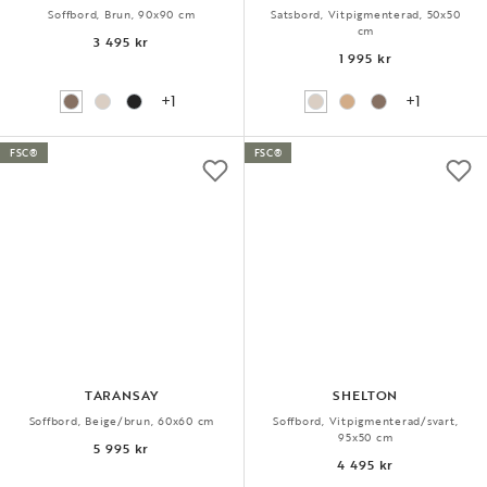
Soffbord, Brun, 90x90 cm
Satsbord, Vitpigmenterad, 50x50
cm
3 495 kr
1 995 kr
+1
+1
FSC®
FSC®
TARANSAY
SHELTON
Soffbord, Beige/brun, 60x60 cm
Soffbord, Vitpigmenterad/svart,
95x50 cm
5 995 kr
4 495 kr