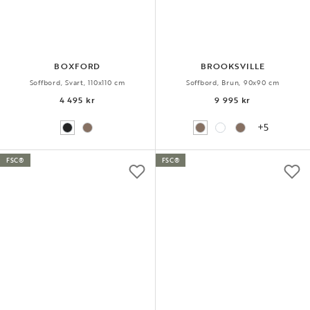
BOXFORD
BROOKSVILLE
Soffbord, Svart, 110x110 cm
Soffbord, Brun, 90x90 cm
4 495 kr
9 995 kr
+5
FSC®
FSC®