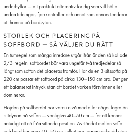
underhyllor — ett praktiskt alternativ för dig som vill hålla
undan tidningar, fjärrkontroller och annat som annars tenderar
att hamna på bordsytan.
STORLEK OCH PLACERING PÅ
SOFFBORD — SÅ VÄLJER DU RÄTT
En tumregel som många inredare utgår ifrån är den så kallade
2/3-regeln: soffbordet bör vara ungefär två tredjedelar så
långt som soffan det placeras framför. Har du en 3-sitssoffa på
220 cm passar ett soffbord på cirka 130–150 cm bra. Det ger
ett balanserat intryck utan att bordet varken försvinner eller
dominerar.
Höjden på soffbordet bör vara i nivå med eller något lägre än
sittdynan på soffan — vanligtvis 40–50 cm — för att kännas
naturligt att nå från sittande position. Avståndet mellan soffa
och bord bör vara 40–50 cm, vilket ger lagom räckvidd utan