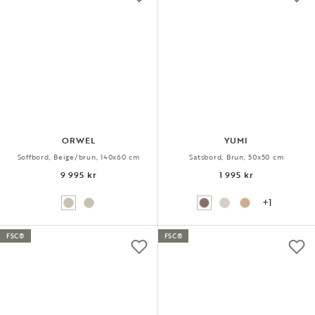
ORWEL
YUMI
Soffbord, Beige/brun, 140x60 cm
Satsbord, Brun, 50x50 cm
9 995 kr
1 995 kr
+1
FSC®
FSC®