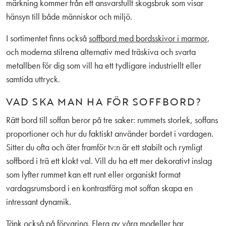
märkning kommer från ett ansvarsfullt skogsbruk som visar
hänsyn till både människor och miljö.
I sortimentet finns också
soffbord med bordsskivor i marmor
,
och moderna stilrena alternativ med träskiva och svarta
metallben för dig som vill ha ett tydligare industriellt eller
samtida uttryck.
VAD SKA MAN HA FÖR SOFFBORD?
Rätt bord till soffan beror på tre saker: rummets storlek, soffans
proportioner och hur du faktiskt använder bordet i vardagen.
Sitter du ofta och äter framför tv:n är ett stabilt och rymligt
soffbord i trä ett klokt val. Vill du ha ett mer dekorativt inslag
som lyfter rummet kan ett runt eller organiskt format
vardagsrumsbord i en kontrastfärg mot soffan skapa en
intressant dynamik.
Tänk också på förvaring. Flera av våra modeller har