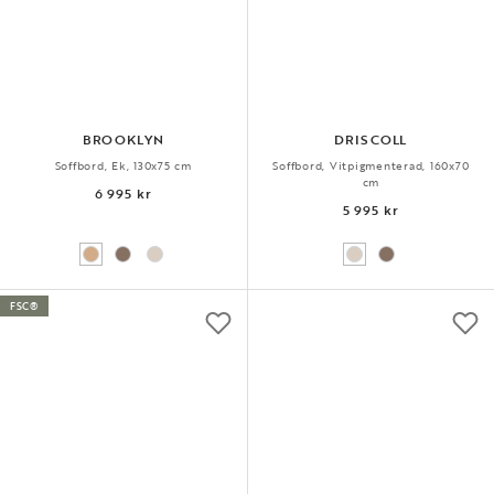
BROOKLYN
DRISCOLL
Soffbord, Ek, 130x75 cm
Soffbord, Vitpigmenterad, 160x70
cm
6 995 kr
5 995 kr
FSC®