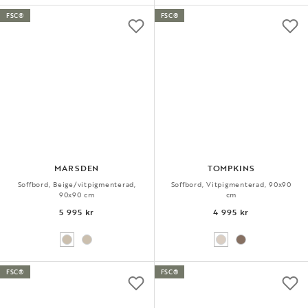
FSC®
FSC®
MARSDEN
TOMPKINS
Soffbord, Beige/vitpigmenterad,
Soffbord, Vitpigmenterad, 90x90
90x90 cm
cm
5 995 kr
4 995 kr
FSC®
FSC®