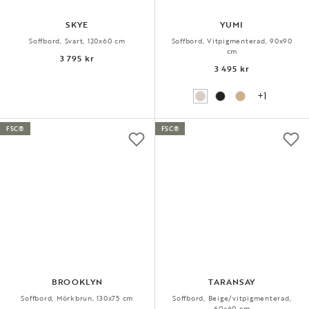
SKYE
YUMI
Soffbord, Svart, 120x60 cm
Soffbord, Vitpigmenterad, 90x90
cm
3 795 kr
3 495 kr
+1
FSC®
FSC®
BROOKLYN
TARANSAY
Soffbord, Mörkbrun, 130x75 cm
Soffbord, Beige/vitpigmenterad,
60x60 cm