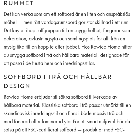
RUMMET
Det kan verka som om ett soffbord är en liten och anspråkslös
möbel — men rätt vardagsrumsbord gör stor skillnad i ett rum.
Det knyter ihop soffgruppen till en snygg helhet, fungerar som
dekoration, avlastningsyta och samlingsplats för allt från en
mysig fika till en kopp te efter jobbet. Hos Rowico Home hittar
du snygga soffbord i trä och hållbara material, designade för
att passa i de flesta hem och inredningsstilar.
SOFFBORD I TRÄ OCH HÅLLBAR
DESIGN
Rowico Home erbjuder stilsäkra soffbord tillverkade av
hållbara material. Klassiska soffbord i trä passar utmärkt till en
skandinavisk inredningsstil och finns i både massivt trä och
med fanerad eller laminerad yta. För ett smart miljöval bör du
satsa på ett FSC-certifierat soffbord — produkter med FSC-