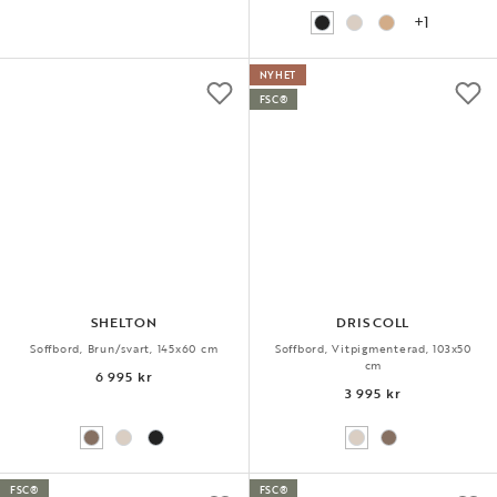
+1
NYHET
FSC®
SHELTON
DRISCOLL
Soffbord, Brun/svart, 145x60 cm
Soffbord, Vitpigmenterad, 103x50
cm
6 995 kr
3 995 kr
FSC®
FSC®