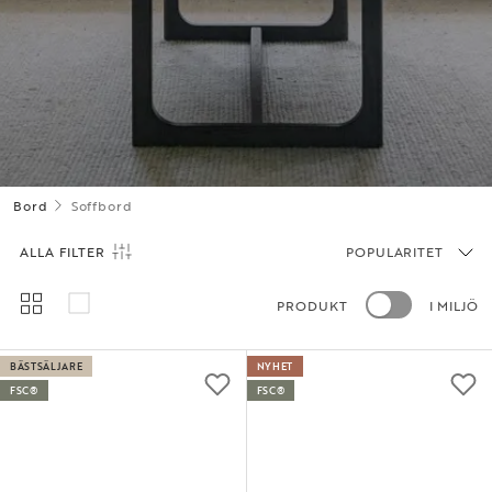
Bord
Soffbord
ALLA FILTER
POPULARITET
PRODUKT
I MILJÖ
BÄSTSÄLJARE
NYHET
FSC®
FSC®