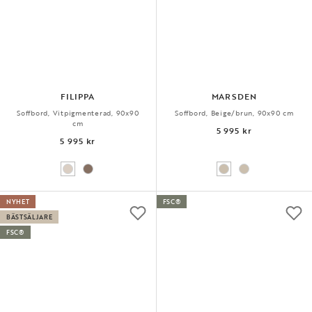
FILIPPA
MARSDEN
Soffbord, Vitpigmenterad, 90x90
Soffbord, Beige/brun, 90x90 cm
cm
5 995 kr
5 995 kr
NYHET
FSC®
BÄSTSÄLJARE
FSC®