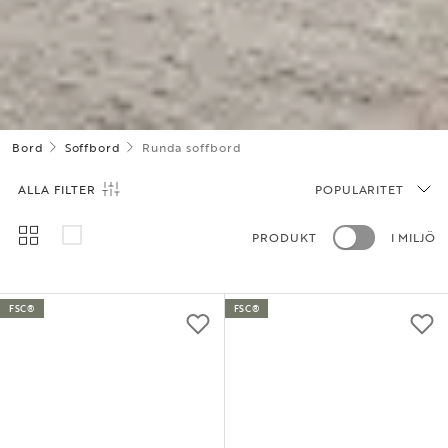
Bord
Soffbord
Runda soffbord
ALLA FILTER
POPULARITET
PRODUKT
I MILJÖ
FSC®
FSC®