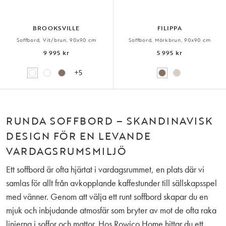
BROOKSVILLE
FILIPPA
Soffbord, Vit/brun, 90x90 cm
Soffbord, Mörkbrun, 90x90 cm
9 995 kr
5 995 kr
+5
RUNDA SOFFBORD – SKANDINAVISK
DESIGN FÖR EN LEVANDE
VARDAGSRUMSMILJÖ
Ett soffbord är ofta hjärtat i vardagsrummet, en plats där vi
samlas för allt från avkopplande kaffestunder till sällskapsspel
med vänner. Genom att välja ett
runt soffbord
skapar du en
mjuk och inbjudande atmosfär som bryter av mot de ofta raka
linjerna i soffor och mattor. Hos Rowico Home hittar du ett