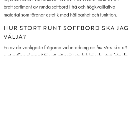
brett sortiment av
runda soffbord i trä
och högkvalitativa
material som förenar estetik med hållbarhet och funktion.
HUR STORT RUNT SOFFBORD SKA JAG
VÄLJA?
En av de vanligaste frågorna vid inredning är:
hur stort ska ett
runt soffbord vara?
För att hitta rätt storlek bör du utgå från din
soffas proportioner och rummets yta.
Proportioner:
En bra tumregel är att soffbordet bör vara
mellan hälften och två tredjedelar av soffans totala längd
för att skapa en balanserad look.
Placering:
Se till att det finns cirka 35–45 cm mellan
soffkanten och bordet så att du kan röra dig fritt men ändå
nå din kaffekopp bekvämt.
Höjd:
För optimal komfort bör bordsskivan vara i samma
höjd som soffans sits, eller något lägre (ca 1–5 cm).