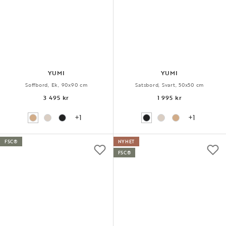
YUMI
YUMI
Soffbord, Ek, 90x90 cm
Satsbord, Svart, 50x50 cm
3 495 kr
1 995 kr
+1
+1
FSC®
NYHET
FSC®