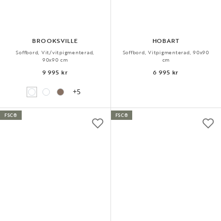
BROOKSVILLE
HOBART
Soffbord, Vit/vitpigmenterad,
Soffbord, Vitpigmenterad, 90x90
90x90 cm
cm
9 995 kr
6 995 kr
+5
FSC®
FSC®