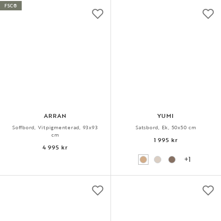
FSC®
ARRAN
YUMI
Soffbord, Vitpigmenterad, 93x93
Satsbord, Ek, 50x50 cm
cm
1 995 kr
4 995 kr
+1