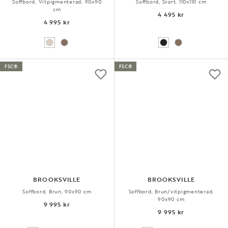
Soffbord, Vitpigmenterad, 90x90
Soffbord, Svart, 110x110 cm
cm
4 495 kr
4 995 kr
FSC®
FSC®
BROOKSVILLE
BROOKSVILLE
Soffbord, Brun, 90x90 cm
Soffbord, Brun/vitpigmenterad,
90x90 cm
9 995 kr
9 995 kr