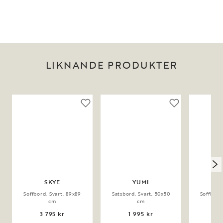
LIKNANDE PRODUKTER
SKYE
YUMI
BO
Soffbord, Svart, 89x89
Satsbord, Svart, 50x50
Soffbord,
cm
cm
3 795 kr
1 995 kr
4 