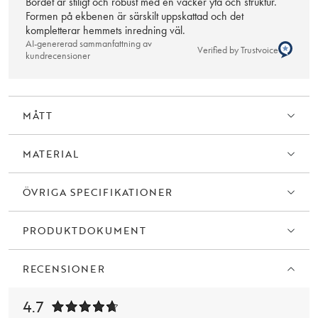
Bordet är stiligt och robust med en vacker yta och struktur.
Formen på ekbenen är särskilt uppskattad och det
kompletterar hemmets inredning väl.
AI-genererad sammanfattning av
Verified by Trustvoice
kundrecensioner
MÅTT
MATERIAL
ÖVRIGA SPECIFIKATIONER
PRODUKTDOKUMENT
RECENSIONER
4.7