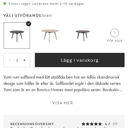
Finns i lager. Leverans inom 2-10 vardagar.
Svart
VÄLJ UTFÖRANDE
VISA ALLA
-
+
Lägg i varukorg
1
Yumi runt soffbord med lätt utställda ben har en tidlös skandinavisk
design som håller år efter år. Soffbordet ingår i den älskade serien
Yumi som är en av Rowico Homes mest populära serier. Bordsskivan
består av svartlackad askfaner. Kombinera gärna med andra möbler
i serien Yumi.
VISA MER
RECENSIONSÖVERSIKT
4.7
(7)