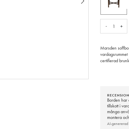
-
+
1
Marsden soffbo
vardagsrummet e
certifierad brun
kontrast. Dessut
oömma keramikma
placeras tillsam
RECENSIO
Borden har e
tillskott i v
många använ
montera och 
AI-genererad