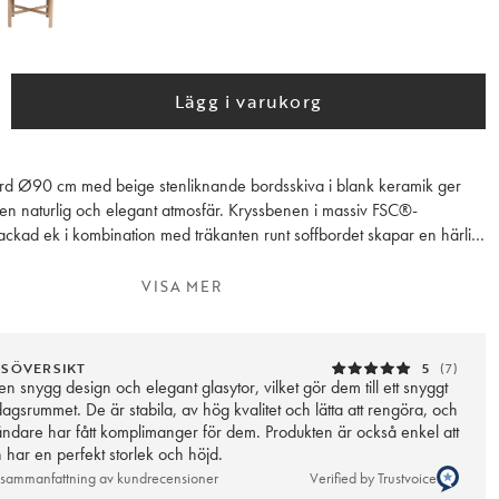
Lägg i varukorg
rd Ø90 cm med beige stenliknande bordsskiva i blank keramik ger
n naturlig och elegant atmosfär. Kryssbenen i massiv FSC®-
lackad ek i kombination med träkanten runt soffbordet skapar en härlig
om är soffbordet lättskött och tåligt mot vätskor och repor tack vare det
terialet. Marsden finns i två olika storlekar och kan med fördel
VISA MER
mans som satsbord för mer flexibilitet. Finns även i vitpigmenterad ek.
NSÖVERSIKT
5
(7)
n snygg design och elegant glasytor, vilket gör dem till ett snyggt
ardagsrummet. De är stabila, av hög kvalitet och lätta att rengöra, och
dare har fått komplimanger för dem. Produkten är också enkel att
har en perfekt storlek och höjd.
 sammanfattning av kundrecensioner
Verified by Trustvoice