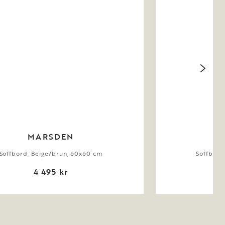
MARSDEN
Soffbord, Beige/brun, 60x60 cm
Soffbord
4 495 kr