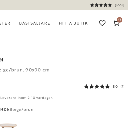
(1668)
0
ETER
BÄSTSÄLJARE
HITTA BUTIK
N
Beige/brun, 90x90 cm
5.0
(7)
. Leverans inom 2-10 vardagar.
Beige/brun
ANDE