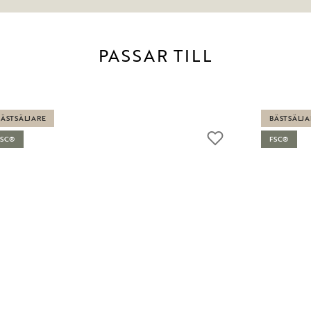
PASSAR TILL
BÄSTSÄLJARE
BÄSTSÄLJA
FSC®
FSC®