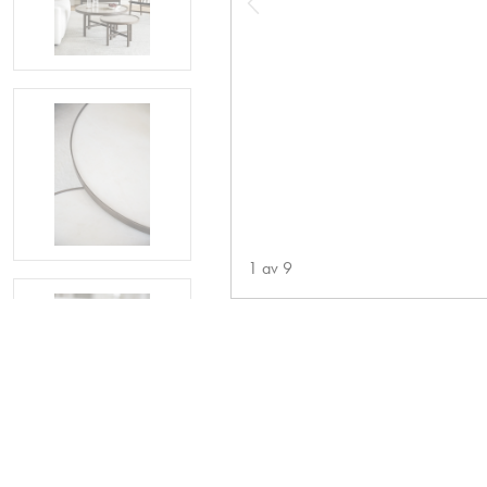
1
av
9