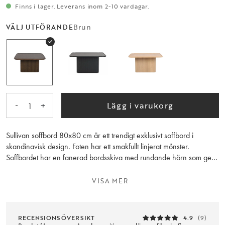
Finns i lager. Leverans inom 2-10 vardagar.
Brun
VÄLJ UTFÖRANDE
-
+
Lägg i varukorg
1
Sullivan soffbord 80x80 cm är ett trendigt exklusivt soffbord i
skandinavisk design. Foten har ett smakfullt linjerat mönster.
Soffbordet har en fanerad bordsskiva med rundande hörn som ger
det en mjuk känsla. Sullivan soffbord finns i två olika storlekar,
placera dem separat eller tillsammans som satsbord. Finns även i
VISA MER
svart och vitpigmenterad ek.
RECENSIONSÖVERSIKT
4.9
(9)