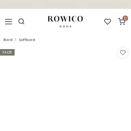
(1673)
0
Bord
Soffbord
FSC®