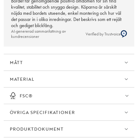
Bordet får genomgående positiva omdömen för sin fina
kvalitet, stabilitet och snygga design. Köparna är särskilt
nöjda med bordets utseende, enkel montering och hur väl
det passar in i olika inredningar. Det beskrivs som ett rejält
och gediget blickfång.
AI-genererad sammanfattning av
Verified by Trustvoice
kundrecensioner
MÅTT
MATERIAL
FSC®
ÖVRIGA SPECIFIKATIONER
PRODUKTDOKUMENT