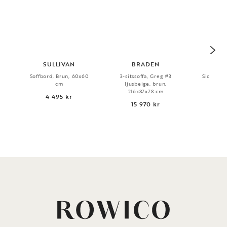
SULLIVAN
BRADEN
CLE
Soffbord, Brun, 60x60
3-sitssoffa, Greg #3
Sideboard
cm
ljusbeige, brun,
160x
216x87x78 cm
4 495 kr
12
15 970 kr