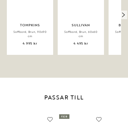
TOMPKINS
SULLIVAN
BRO
Soffbord, Brun, 90x90
Soffbord, Brun, 60x60
Soffbord
cm
cm
4 995 kr
4 495 kr
9 
PASSAR TILL
FSC®