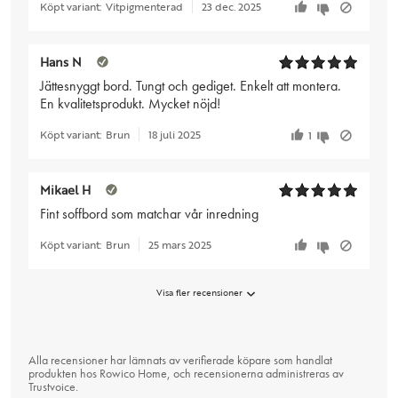
Köpt variant:
Vitpigmenterad
23 dec. 2025
Hans N
Jättesnyggt bord. Tungt och gediget. Enkelt att montera.
En kvalitetsprodukt. Mycket nöjd!
Köpt variant:
Brun
18 juli 2025
1
Mikael H
Fint soffbord som matchar vår inredning
Köpt variant:
Brun
25 mars 2025
Visa fler recensioner
Alla recensioner har lämnats av verifierade köpare som handlat
produkten hos Rowico Home, och recensionerna administreras av
Trustvoice
.