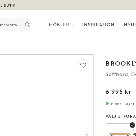
LL BUTIK
MÖBLER
INSPIRATION
NYH
BROOKL
Soffbord, E
6 995 kr
Finns i lager
VÄLJ UTFÖR