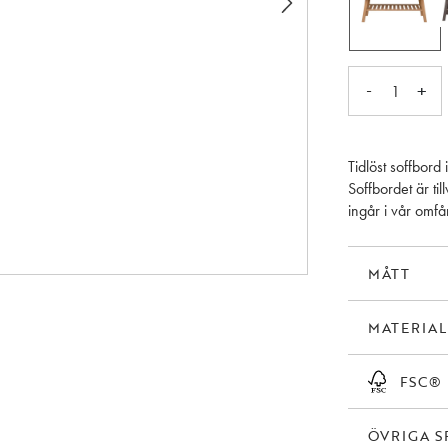
-
+
1
Tidlöst soffbord 
Soffbordet är ti
ingår i vår omfå
MÅTT
MATERIAL
FSC®
ÖVRIGA S