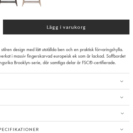
Lägg i varukorg
i stilren design med lätt utställda ben och en praktisk förvaringshylla.
llverkat i massiv fingerskarvad europeisk ek som är lackad. Soffbordet
ngsrika Brooklyn-serie, där samtliga delar är FSC®-certifierade.
PECIFIKATIONER