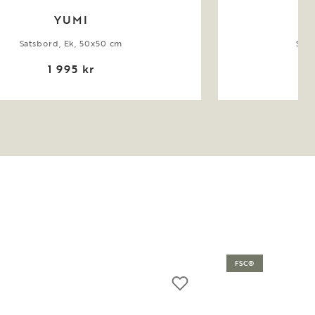
YUMI
Satsbord, Ek, 50x50 cm
Soff
1 995 kr
FSC®