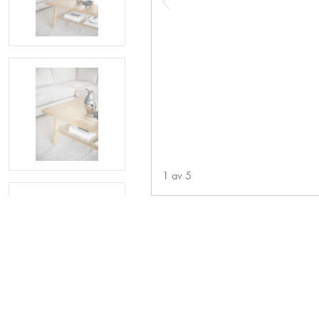
1
av
5