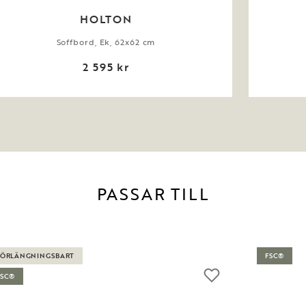
HOLTON
Soffbord, Ek, 62x62 cm
2 595 kr
PASSAR TILL
FÖRLÄNGNINGSBART
FSC®
FSC®