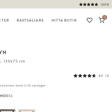
(1673)
0
ETER
BÄSTSÄLJARE
HITTA BUTIK
YN
k, 130x75 cm
4.7
(3)
. Leverans inom 2-10 vardagar.
Ek
ANDE