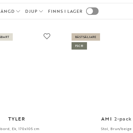
LÄNGD
DJUP
FINNS I LAGER
SBART
BÄSTSÄLJARE
FSC®
TYLER
AMI
2-pack
bord, Ek, 170x105 cm
Stol, Brun/beige