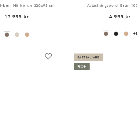
H-ben, Mörkbrun, 220x95 cm
Avlastningsbord, Brun, 1
12 995 kr
4 995 kr
+
BÄSTSÄLJARE
FSC®