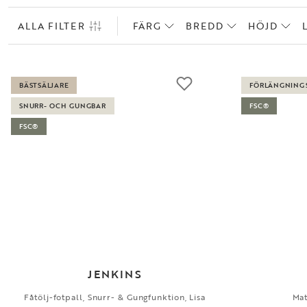
ALLA FILTER
FÄRG
BREDD
HÖJD
BÄSTSÄLJARE
FÖRLÄNGNING
SNURR- OCH GUNGBAR
FSC®
FSC®
JENKINS
Fåtölj-fotpall, Snurr- & Gungfunktion, Lisa
Mat