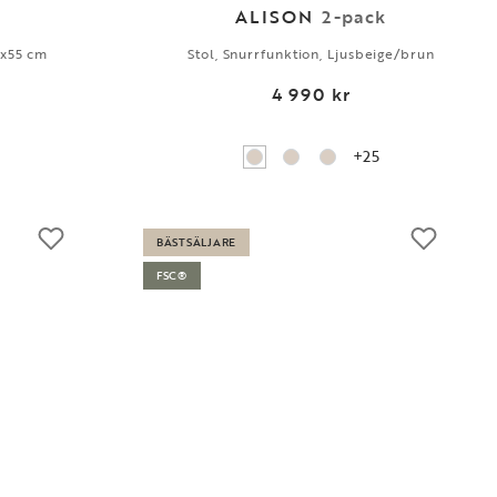
ALISON
2-pack
0x55 cm
Stol, Snurrfunktion, Ljusbeige/brun
4 990 kr
+25
BÄSTSÄLJARE
FSC®