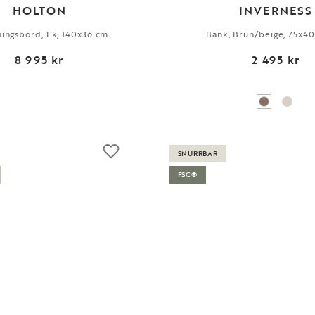
HOLTON
INVERNESS
ningsbord, Ek, 140x36 cm
Bänk, Brun/beige, 75x4
8 995 kr
2 495 kr
SNURRBAR
FSC®