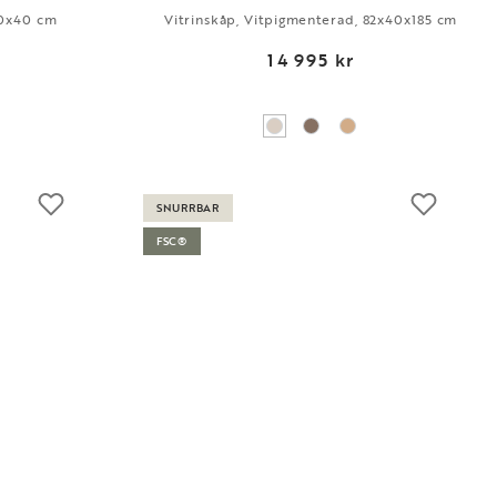
00x40 cm
Vitrinskåp, Vitpigmenterad, 82x40x185 cm
14 995 kr
1
SNURRBAR
FSC®