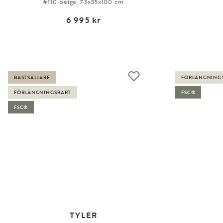
#110 beige, 73x85x100 cm
6 995 kr
BÄSTSÄLJARE
FÖRLÄNGNING
FÖRLÄNGNINGSBART
FSC®
FSC®
TYLER