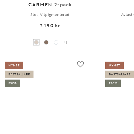
CARMEN
2-pack
Stol, Vitpigmenterad
Avlast
2 190 kr
+1
NYHET
NYHET
BÄSTSÄLJARE
BÄSTSÄLJARE
FSC®
FSC®