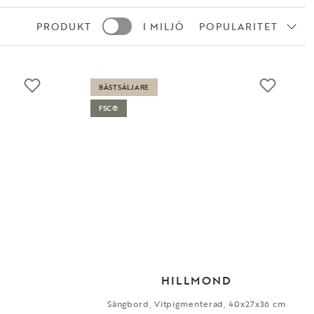
PRODUKT
I MILJÖ
POPULARITET
BÄSTSÄLJARE
FSC®
HILLMOND
Sängbord, Vitpigmenterad, 40x27x36 cm