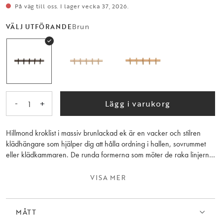
På väg till oss. I lager vecka 37, 2026.
Brun
VÄLJ UTFÖRANDE
-
+
Lägg i varukorg
1
Hillmond kroklist i massiv brunlackad ek är en vacker och stilren
klädhängare som hjälper dig att hålla ordning i hallen, sovrummet
eller klädkammaren. De runda formerna som möter de raka linjerna
utstrålar enkelhet och minimalism som är både vacker och
funktionell. Kollektionen Hillmond är synonymt med hög kvalitet,
VISA MER
vackra trädetaljer och harmonisk skandinavisk design. Kombinera
gärna med andra produkter från samma kollektion för en enhetlig
stil.
MÅTT