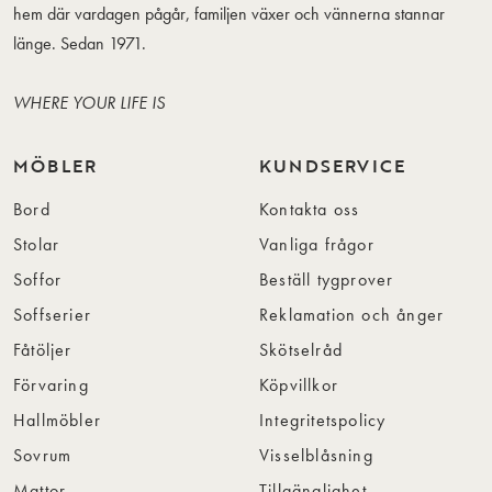
hem där vardagen pågår, familjen växer och vännerna stannar
länge. Sedan 1971.
WHERE YOUR LIFE IS
MÖBLER
KUNDSERVICE
Bord
Kontakta oss
Stolar
Vanliga frågor
Soffor
Beställ tygprover
Soffserier
Reklamation och ånger
Fåtöljer
Skötselråd
Förvaring
Köpvillkor
Hallmöbler
Integritetspolicy
Sovrum
Visselblåsning
Mattor
Tillgänglighet