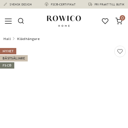
(1673)
SVENSK DESIGN
FSC®-CERTIFIKAT
FRI FRAKT TILL BUTIK
0
Hall
Klädhängare
NYHET
BÄSTSÄLJARE
FSC®