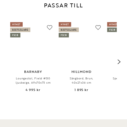
PASSAR TILL
NYHET
NYHET
NYHET
BÄSTSÄLJARE
BÄSTSÄLJARE
FSC®
FSC®
FSC®
BARNABY
HILLMOND
HI
Loungestol, Field #130
Sängbord, Brun,
Spegel, B
ljusbeige, 69x70x75 cm
40x27x36 cm
4 995 kr
1 895 kr
1 