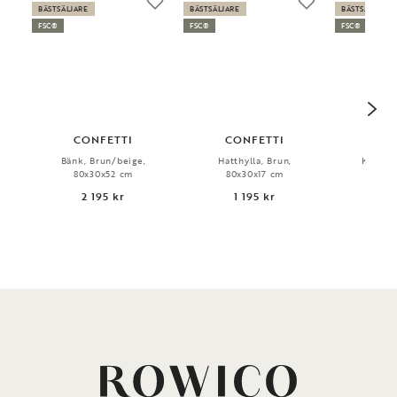
BÄSTSÄLJARE
BÄSTSÄLJARE
BÄSTSÄLJARE
FSC®
FSC®
FSC®
CONFETTI
CONFETTI
CO
Bänk, Brun/beige,
Hatthylla, Brun,
Klädhän
80x30x52 cm
80x30x17 cm
59x5
2 195 kr
1 195 kr
1 