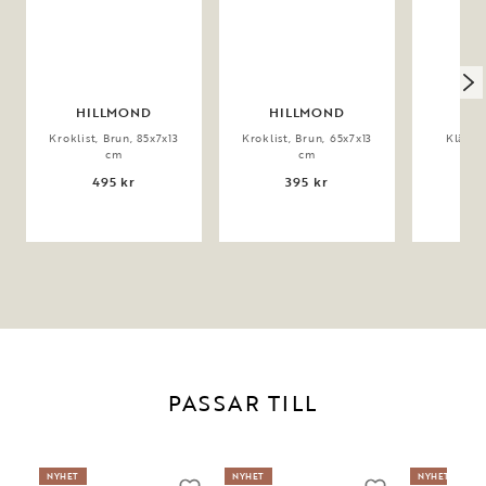
HILLMOND
HILLMOND
CO
Kroklist, Brun, 85x7x13
Kroklist, Brun, 65x7x13
Klädhä
cm
cm
59x
495 kr
395 kr
1
PASSAR TILL
NYHET
NYHET
NYHET