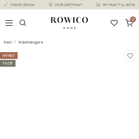
(1673)
SVENSK DESIGN
FSC®-CERTIFIKAT
FRI FRAKT TILL BUTIK
0
Hall
Klädhängare
NYHET
FSC®