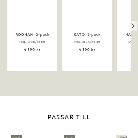
RODHAM
2-pack
KATO
2-pack
NAGA
Stol, Brun/beige
Stol, Brun/beige
Stol,
4 390 kr
4 390 kr
3 
PASSAR TILL
FSC®
FSC®
FÖRLÄNGNING