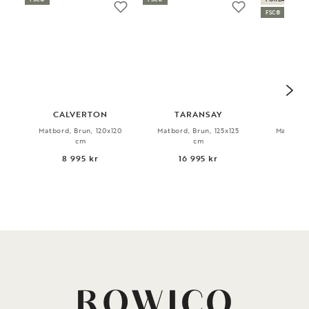
FSC®
CALVERTON
TARANSAY
T
Matbord, Brun, 120x120
Matbord, Brun, 125x125
Matbord,
cm
cm
8 995 kr
16 995 kr
9 