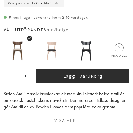
Pris per stol:
1 795 kr
Mer info
Finns i lager. Leverans inom 2-10 vardagar.
Brun/beige
VÄLJ UTFÖRANDE
VISA ALLA
-
+
Lägg i varukorg
1
Stolen Ami i massiv brunlackad ek med sits i slitstark beige textil är
en klassisk trästol i skandinavisk stil. Den nätta och tidlösa designen
gör Ami till en av Rowico Homes mest populära stolar genom
tiderna. Dessutom är stolen FSC-certifierad vilket innebär att allt trä
kommer från ett ansvarsfullt skogsbruk som tar hänsyn till människor
VISA MER
och miljö. Finns i flera färger. Säljs endast i 2-pack.