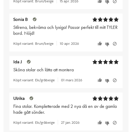
Köpt variant:
Brun/beige
15 apr. 2026
Sonia B
Stilrena, bekväma och lyxiga! Passar perfekt till mitt TYLER
bord. Nöjd!
Köpt variant:
Brun/beige
10 apr. 2026
Ida J
Sköna stolar och lätta att montera
Köpt variant:
Ek/gråbeige
01 mars 2026
Ulrika
Fina stolar. Kompletterade med 2 nya då en av de gamla
hade gått sönder.
Köpt variant:
Ek/gråbeige
27 jan. 2026