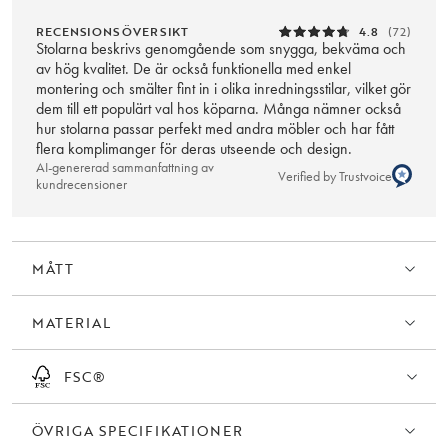
RECENSIONSÖVERSIKT
4.8
(72)
Stolarna beskrivs genomgående som snygga, bekväma och
av hög kvalitet. De är också funktionella med enkel
montering och smälter fint in i olika inredningsstilar, vilket gör
dem till ett populärt val hos köparna. Många nämner också
hur stolarna passar perfekt med andra möbler och har fått
flera komplimanger för deras utseende och design.
AI-genererad sammanfattning av
Verified by Trustvoice
kundrecensioner
MÅTT
MATERIAL
FSC®
ÖVRIGA SPECIFIKATIONER