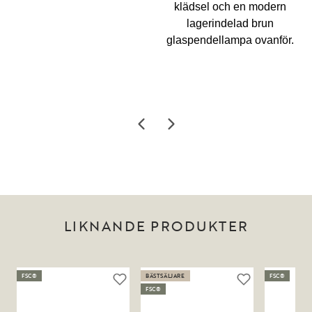
LIKNANDE PRODUKTER
FSC®
BÄSTSÄLJARE
FSC®
FSC®