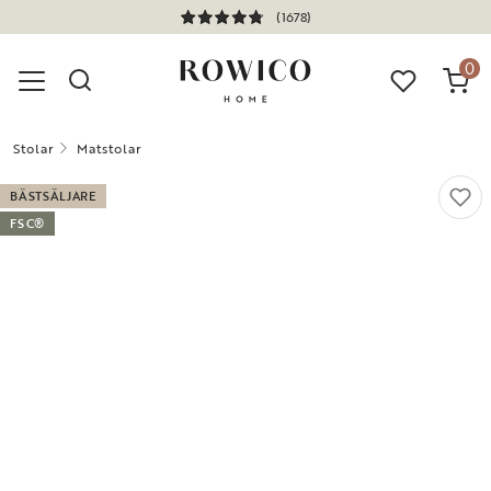
(1678)
0
Stolar
Matstolar
BÄSTSÄLJARE
FSC®