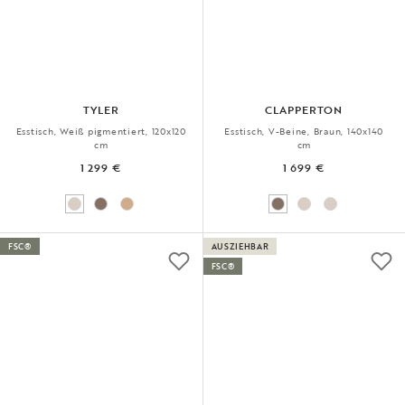
TYLER
CLAPPERTON
Esstisch, Weiß pigmentiert, 120x120
Esstisch, V-Beine, Braun, 140x140
cm
cm
1 299 €
1 699 €
FSC®
AUSZIEHBAR
FSC®