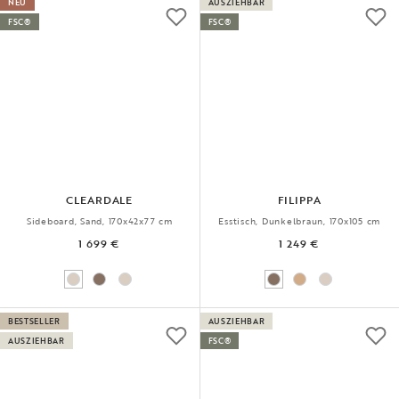
NEU
AUSZIEHBAR
FSC®
FSC®
CLEARDALE
FILIPPA
Sideboard, Sand, 170x42x77 cm
Esstisch, Dunkelbraun, 170x105 cm
1 699 €
1 249 €
BESTSELLER
AUSZIEHBAR
AUSZIEHBAR
FSC®