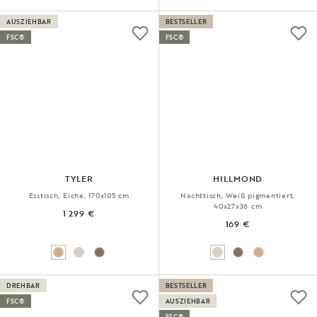
AUSZIEHBAR
BESTSELLER
FSC®
FSC®
TYLER
HILLMOND
Esstisch, Eiche, 170x105 cm
Nachttisch, Weiß pigmentiert,
40x27x36 cm
1 299 €
169 €
DREHBAR
BESTSELLER
FSC®
AUSZIEHBAR
FSC®