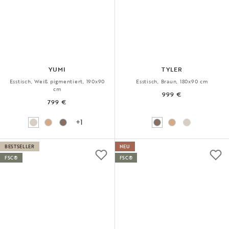
YUMI
TYLER
Esstisch, Weiß pigmentiert, 190x90
Esstisch, Braun, 180x90 cm
cm
999 €
799 €
+1
BESTSELLER
NEU
FSC®
FSC®