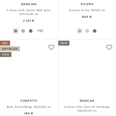
RAWLINS
FILIPPA
3-Sitzer-Sofa, Rachel #207 grün,
Esstisch, Eiche, 180x90 cm
259x116x85 cm
869 €
2 451 €
+57
NEU
FSC®
BESTSELLER
FSC®
CONFETTI
DUNCAN
Bank, Braun/Beige, 80x30x52 cm
3-Sitzer-Sofa, Oscar #1 hellbeige,
258x103x78 cm
189 €