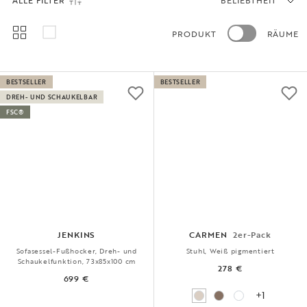
ALLE FILTER
BELIEBTHEIT
PRODUKT
RÄUME
BESTSELLER
BESTSELLER
DREH- UND SCHAUKELBAR
FSC®
JENKINS
CARMEN
2er-Pack
Sofasessel-Fußhocker, Dreh- und
Stuhl, Weiß pigmentiert
Schaukelfunktion, 73x85x100 cm
278 €
699 €
+1