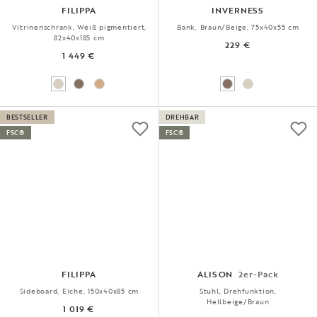
FILIPPA
INVERNESS
Vitrinenschrank, Weiß pigmentiert,
Bank, Braun/Beige, 75x40x55 cm
82x40x185 cm
229 €
1 449 €
BESTSELLER
DREHBAR
FSC®
FSC®
FILIPPA
ALISON
2er-Pack
Sideboard, Eiche, 150x40x85 cm
Stuhl, Drehfunktion,
Hellbeige/Braun
1 019 €