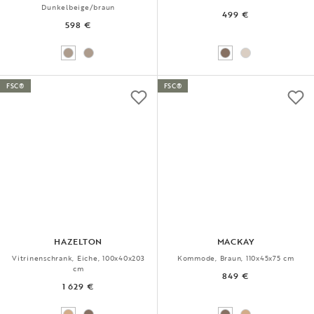
Dunkelbeige/braun
499 €
598 €
FSC®
FSC®
HAZELTON
MACKAY
Vitrinenschrank, Eiche, 100x40x203
Kommode, Braun, 110x45x75 cm
cm
849 €
1 629 €