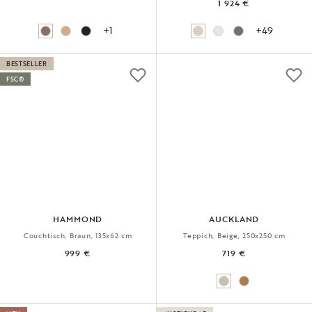
1 924 €
+1
+49
BESTSELLER
FSC®
HAMMOND
AUCKLAND
Couchtisch, Braun, 135x62 cm
Teppich, Beige, 250x250 cm
999 €
719 €