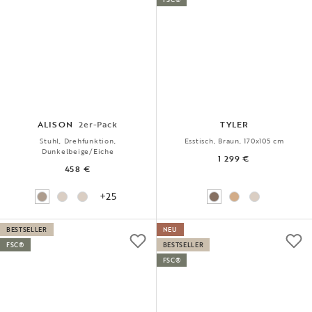
ALISON
2er-Pack
TYLER
Stuhl, Drehfunktion,
Esstisch, Braun, 170x105 cm
Dunkelbeige/Eiche
1 299 €
458 €
+25
BESTSELLER
NEU
FSC®
BESTSELLER
FSC®