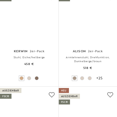
KERWIN
2er-Pack
ALISON
2er-Pack
Stuhl, Eiche/hellbeige
Armlehnenstuhl, Drehfunktion,
Dunkelbeige/braun
458 €
518 €
+25
AUSZIEHBAR
NEU
FSC®
AUSZIEHBAR
FSC®