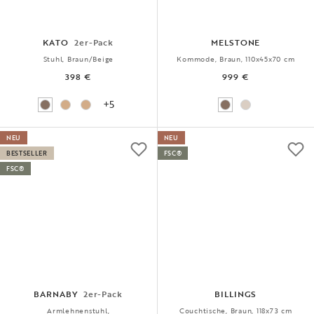
KATO
2er-Pack
MELSTONE
Stuhl, Braun/Beige
Kommode, Braun, 110x45x70 cm
398 €
999 €
+5
NEU
NEU
BESTSELLER
FSC®
FSC®
BARNABY
2er-Pack
BILLINGS
Armlehnenstuhl,
Couchtische, Braun, 118x73 cm