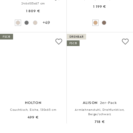
246x105x67 cm
1 199 €
1 809 €
+49
FSC®
DREHBAR
FSC®
HOLTON
ALISON
2er-Pack
Couchtisch, Eiche, 130x65 cm
Armlehnenstuhl, Drehfunktion,
Beige/schwarz
499 €
718 €