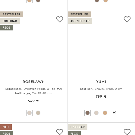
BESTSELLER
BESTSELLER
DREHBAR
AUSZIEHBAR
FSC®
ROSELAWN
YUMI
Sofasessel, Drehfunktion, Alice #01
Esstisch, Braun, 190x90 cm
hellbeige, 76x82x82 cm
799 €
549 €
+1
NEU
DREHBAR
FSC®
FSC®