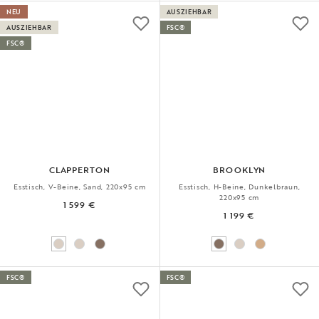
NEU
AUSZIEHBAR
AUSZIEHBAR
FSC®
FSC®
CLAPPERTON
BROOKLYN
Esstisch, V-Beine, Sand, 220x95 cm
Esstisch, H-Beine, Dunkelbraun,
220x95 cm
1 599 €
1 199 €
FSC®
FSC®