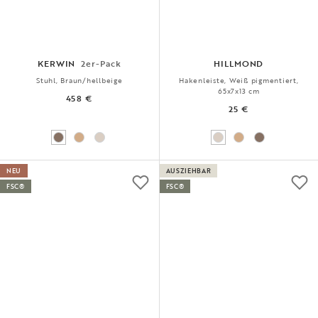
KERWIN
2er-Pack
HILLMOND
Stuhl, Braun/hellbeige
Hakenleiste, Weiß pigmentiert,
65x7x13 cm
458 €
25 €
NEU
AUSZIEHBAR
FSC®
FSC®