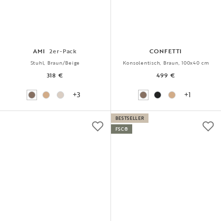
AMI
2er-Pack
CONFETTI
Stuhl, Braun/Beige
Konsolentisch, Braun, 100x40 cm
318 €
499 €
+3
+1
BESTSELLER
FSC®