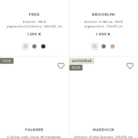
FRED
BROOKLYN
Esstisch, Weiß
Esstisch, H-Beine, Weiß
pigmentiert/Schwarz, 160x160 cm
pigmentiert, 170x95 cm
1 599 €
1 099 €
FSC®
AUSZIEHBAR
FSC®
FALKNER
MADDOCK
3-Sitzer-Sofa, Oscar #1 hellbeige,
Esstisch, Eiche/Schwarz, 135x135 cm