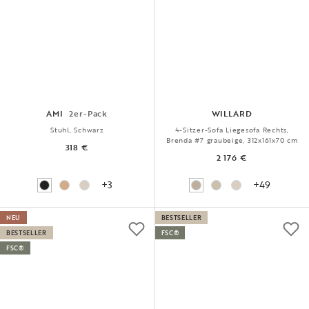
AMI
2er-Pack
WILLARD
Stuhl, Schwarz
4-Sitzer-Sofa Liegesofa Rechts,
Brenda #7 graubeige, 312x161x70 cm
318 €
2 176 €
+3
+49
NEU
BESTSELLER
BESTSELLER
FSC®
FSC®