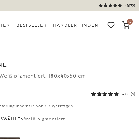
(1672)
0
ITEN
BESTSELLER
HÄNDLER FINDEN
NE
 Weiß pigmentiert, 180x40x50 cm
4.8
(6)
eferung innerhalb von 3-7 Werktagen.
Weiß pigmentiert
USWÄHLEN