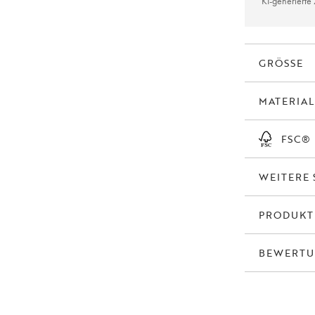
KI-generiert
Melstone ist in
Sideboard und
GRÖSSE
MATERIAL
FSC®
WEITERE 
PRODUK
BEWERT