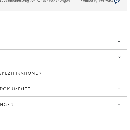
e Zusammenfassung von Kundenbewertungen
Verified by Trustvoice
 mehreren Ausführungen erhältlich: als niedrigeres Sideboard, höheres
 Kommode.
SPEZIFIKATIONEN
TDOKUMENTE
UNGEN