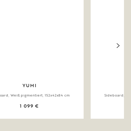
YUMI
oard, Weiß pigmentiert, 152x42x84 cm
Sideboard, We
1 099 €