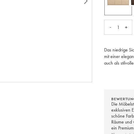
-
+
1
Das niedrige Si
mit einer elegan
auch als stilvo
FSC®-zertifizie
Ecken strahlt 
Holzbild an der
Front, was eine
Griffe aus mass
BEWERTUN
einem erhöhten 
Die Möbelst
Eindruck vermitte
exklusiven E
schöne Farb
Räume und w
Alle Türen haben
ein Premium
Gefühl vermittelt