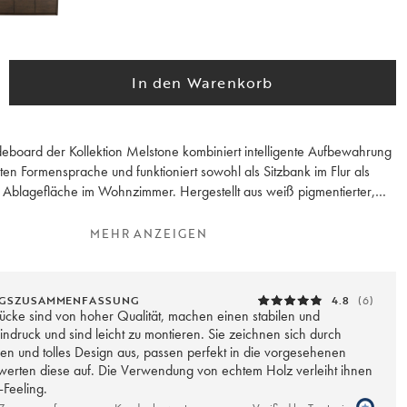
In den Warenkorb
deboard der Kollektion Melstone kombiniert intelligente Aufbewahrung
ten Formensprache und funktioniert sowohl als Sitzbank im Flur als
lle Ablagefläche im Wohnzimmer. Hergestellt aus weiß pigmentierter,
rter Wildeiche mit schönen furnierten Oberflächen und abgerundeten
das Möbelstück Wärme und Handwerkskunst aus. Das durchgehende
MEHR ANZEIGEN
 Front entsteht aus einem einzigen Brett des Baumes über die gesamte
n harmonischen und exklusiven Ausdruck verleiht. Die eingelassenen
ivem Holz fügen sich nahtlos in das Design ein. Das Sideboard ruht auf
GSZUSAMMENFASSUNG
4.8
(6)
Rahmen, der trotz seiner robusten Konstruktion einen leichten
ücke sind von hoher Qualität, machen einen stabilen und
lt.
indruck und sind leicht zu montieren. Sie zeichnen sich durch
en und tolles Design aus, passen perfekt in die vorgesehenen
erten diese auf. Die Verwendung von echtem Holz verleiht ihnen
 eine Soft-Close-Funktion, die im Alltag ein leises und geschmeidiges
-Feeling.
.