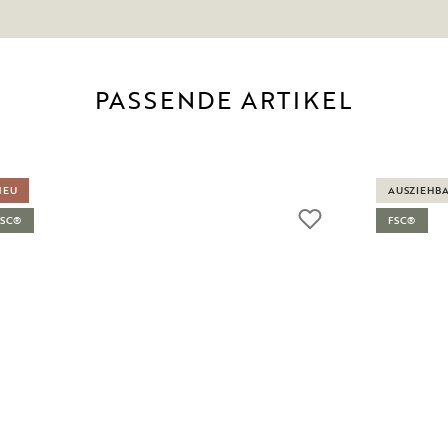
PASSENDE ARTIKEL
NEU
AUSZIEHB
FSC®
FSC®