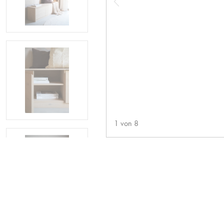
1
von
8