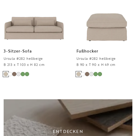
3-Sitzer-Sofa
Fußhocker
Ursula #282 hellbeige
Ursula #282 hellbeige
B 213 x T 103 x H 82 cm
B 90 x T 90 x H 49 cm
ENTDECKEN