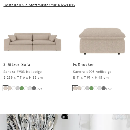
Bestellen Sie Stoffmuster für
RAWLINS
3-Sitzer-Sofa
Fußhocker
Sandra #903 hellbeige
Sandra #903 hellbeige
B 259 x T 116 x H 85 cm
B 91 x T 91 x H 45 cm
+
52
+
52