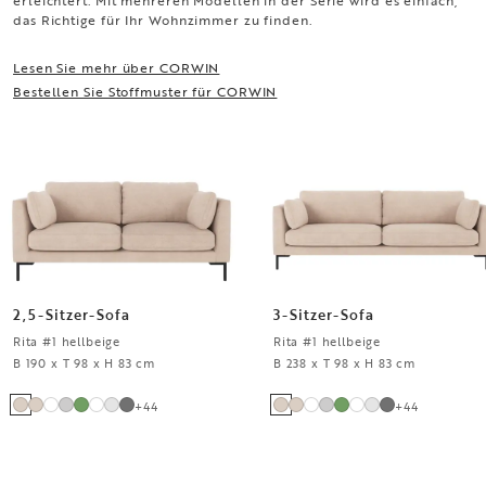
erleichtert. Mit mehreren Modellen in der Serie wird es einfach,
das Richtige für Ihr Wohnzimmer zu finden.
Lesen Sie mehr über CORWIN
Bestellen Sie Stoffmuster für CORWIN
2,5-Sitzer-Sofa
3-Sitzer-Sofa
Rita #1 hellbeige
Rita #1 hellbeige
B 190 x T 98 x H 83 cm
B 238 x T 98 x H 83 cm
+
44
+
44