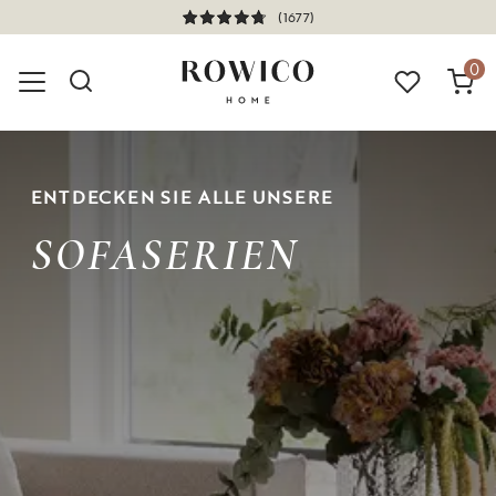
(1677)
DEUTSCHER KUNDENSERVICE
FSC®-ZERTIFIZIERT
SCHNELLE LIEFERUNG
0
ENTDECKEN SIE ALLE UNSERE
SOFASERIEN