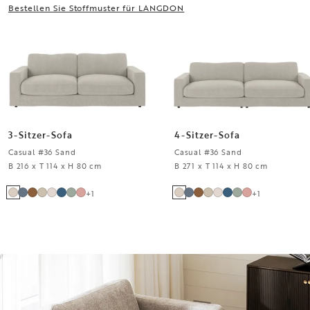
Bestellen Sie Stoffmuster für LANGDON
3-Sitzer-Sofa
4-Sitzer-Sofa
Casual #36 Sand
Casual #36 Sand
B 216 x T 114 x H 80 cm
B 271 x T 114 x H 80 cm
+
1
+
1