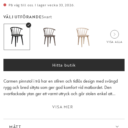
På väg till oss. I lager vecka 33, 2026.
Svart
VÄLJ UTFÖRANDE
VISA ALLA
Hitta butik
Carmen pinnstol i trä har en stilren och tidlös design med svängd
rygg och bred sittyta som ger god komfort vid matbordet. Den
svartlackade ytan ger ett varmt uttryck och gör stolen enkel att
matcha med olika matbord och inredningsstilar. Carmen pinnstol
finns i flera färger och passar lika bra i köket som i matsalen. Säljs i
VISA MER
2-pack.
MÅTT