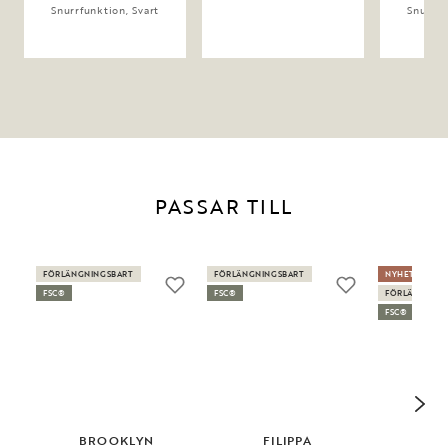
Snurrfunktion, Svart
Snurrfu
PASSAR TILL
FÖRLÄNGNINGSBART
FÖRLÄNGNINGSBART
NYHET
FSC®
FSC®
FÖRLÄNGNING
FSC®
BROOKLYN
FILIPPA
DER