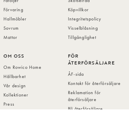
Fåtöljer
Skötselråd
Förvaring
Köpvillkor
Hallmöbler
Integritetspolicy
Sovrum
Visselblåsning
Mattor
Tillgänglighet
OM OSS
FÖR
ÅTERFÖRSÄLJARE
Om Rowico Home
ÅF-sida
Hållbarhet
Kontakt för återförsäljare
Vår design
Reklamation för
Kollektioner
återförsäljare
Press
Bli återförsäljare
Jobba hos oss
Hitta återförsäljare
Collection Folders