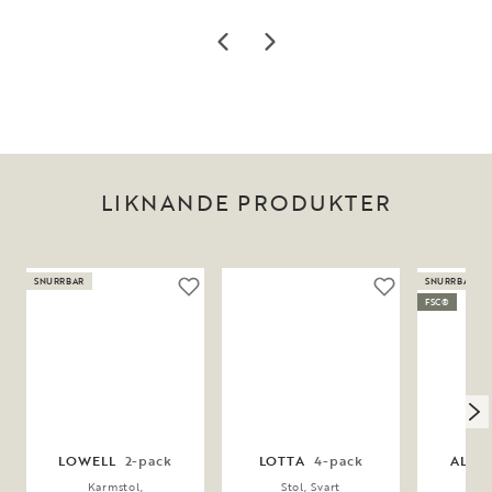
LIKNANDE PRODUKTER
SNURRBAR
SNURRBAR
FSC®
LOWELL
2-pack
LOTTA
4-pack
ALIS
Karmstol,
Stol, Svart
Ka