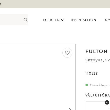
T
MÖBLER
INSPIRATION
N
FULTON
Sittdyna, Sv
110528
Finns i lager
VÄLJ UTFÖR