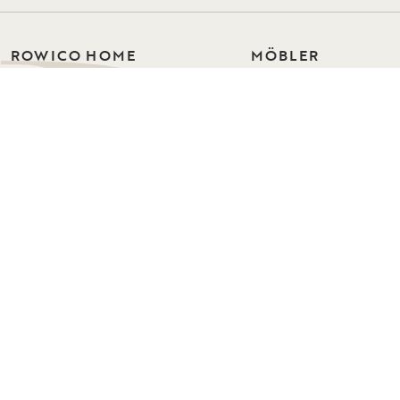
ROWICO HOME
MÖBLER
Bord
Vi skapar stilrena möbler i skandinavisk
design. Hållbarhet och kärlek för
Stolar
hemmet ligger oss varmt om hjärtat.
Soffor
Välkommen till vår värld av möbler!
Soffserier
Fåtöljer
Förvaring
Hallmöbler
Sovrum
Mattor
© Rowico Home 2026