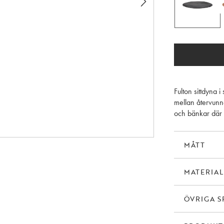
Fulton sittdyna i
mellan återvunne
och bänkar där m
MÅTT
MATERIAL
ÖVRIGA S