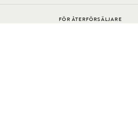
FÖR ÅTERFÖRSÄLJARE
o Home
ÅF-sida
Kontakt för återförsäljare
n
Reklamation för återförsäljare
er
Bli återförsäljare
Hitta återförsäljare
 oss
 Folders
 Stockholm