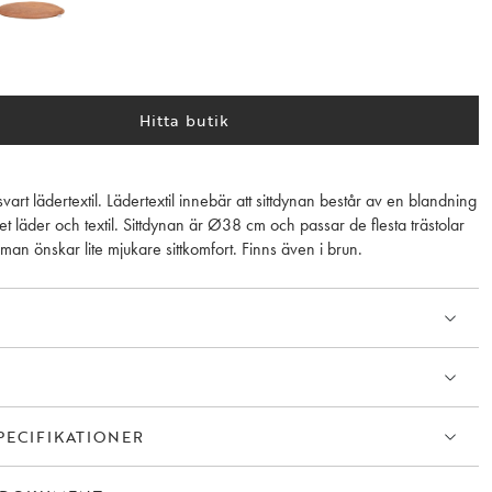
Hitta butik
 svart lädertextil. Lädertextil innebär att sittdynan består av en blandning
t läder och textil. Sittdynan är Ø38 cm och passar de flesta trästolar
an önskar lite mjukare sittkomfort. Finns även i brun.
PECIFIKATIONER