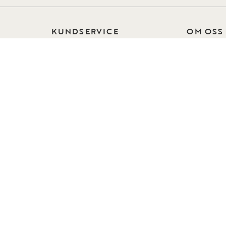
KUNDSERVICE
OM OSS
Kontakta oss
Om Rowic
Vanliga frågor
Hållbarhet
Beställ tygprover
Vår desig
Reklamation och ånger
Kollektion
Skötselråd
Press
Köpvillkor
Jobba hos
Integritetspolicy
Collection
Visselblåsning
Instashop
Tillgänglighet
Showroom