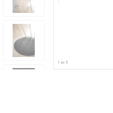
1
av
5