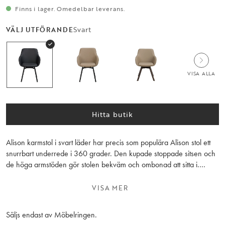
Finns i lager. Omedelbar leverans.
Svart
VÄLJ UTFÖRANDE
VISA ALLA
Hitta butik
Alison karmstol i svart läder har precis som populära Alison stol ett
snurrbart underrede i 360 grader. Den kupade stoppade sitsen och
de höga armstöden gör stolen bekväm och ombonad att sitta i.
Alison karmstol med svart metallunderrede gör det lätt att matcha
karmstolen med andra möbler i hemmet. Träet inuti sitsen består av
VISA MER
100 % FSC®-certifierat trä. Säljs endast i 2-pack.
Säljs endast av Möbelringen.