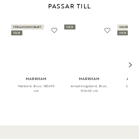
PASSAR TILL
FÖRLÄNGNINGSBART
FSC®
SNURRBAR
FSC®
FSC®
MARKHAM
MARKHAM
ALIS
Matbord, Brun, 180x90
Avlastningsbord, Brun,
Stol, Sn
cm
140x40 cm