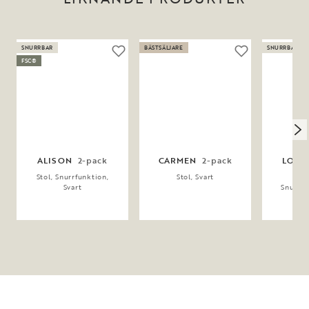
SNURRBAR
BÄSTSÄLJARE
SNURRBAR
FSC®
ALISON
2-pack
CARMEN
2-pack
LOWE
Stol, Snurrfunktion,
Stol, Svart
Ka
Svart
Snurrfu