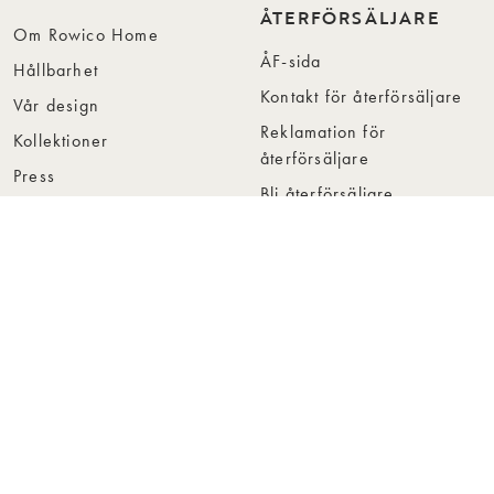
ÅTERFÖRSÄLJARE
Om Rowico Home
ÅF-sida
Hållbarhet
Kontakt för återförsäljare
Vår design
Reklamation för
Kollektioner
återförsäljare
Press
Bli återförsäljare
Jobba hos oss
Hitta återförsäljare
Collection Folders
Instashop
Showroom Stockholm
© Rowico Home 2026