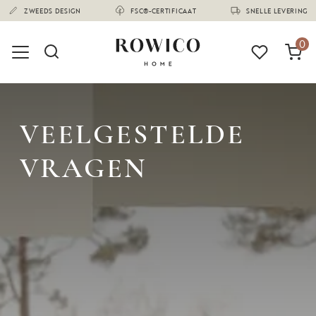
(1674)
ZWEEDS DESIGN
FSC®-CERTIFICAAT
SNELLE LEVERING
0
VEELGESTELDE
VRAGEN