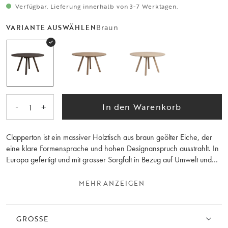
Verfügbar. Lieferung innerhalb von 3-7 Werktagen.
Braun
VARIANTE AUSWÄHLEN
-
+
In den Warenkorb
1
Clapperton ist ein massiver Holztisch aus braun geölter Eiche, der
eine klare Formensprache und hohen Designanspruch ausstrahlt. In
Europa gefertigt und mit grosser Sorgfalt in Bezug auf Umwelt und
Details, ist er darauf ausgelegt, lange zu halten – in Qualität ebenso
wie im Ausdruck. Das FSC®-zertifizierte Holz ist keilgezinkt: eine
MEHR ANZEIGEN
Technik, die für hohe Stabilität sorgt und zugleich ein lebendiges,
dynamisches Muster in der Tischplatte entstehen lässt.
GRÖSSE
Das Design balanciert harmonisch zwischen geraden und weich