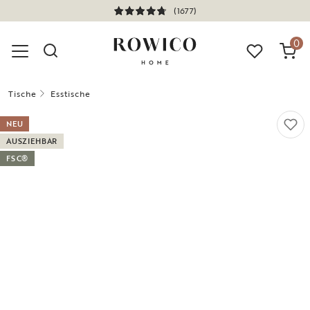
(1677)
0
Tische
Esstische
NEU
AUSZIEHBAR
FSC®