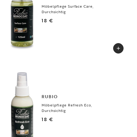
Auffrischung der Holzoberfläche (bei Bedarf, bis zu 4-mal pro Jahr).
Möbelpflege Surface Care,
Weitere Informationen finden Sie in der Pflegeanleitung.
Durchsichtig
18 €
RUBIO
Möbelpflege Refresh Eco,
Durchsichtig
18 €