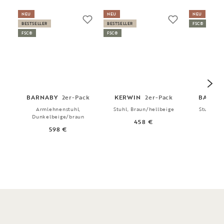
NEU
NEU
NEU
BESTSELLER
BESTSELLER
FSC®
FSC®
FSC®
BARNABY
2er-Pack
KERWIN
2er-Pack
BARRET
Armlehnenstuhl,
Stuhl, Braun/hellbeige
Stuhl, Br
Dunkelbeige/braun
458 €
4
598 €