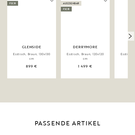
FSC®
AUSZIEHBAR
FSC®
GLENSIDE
DERRYMORE
TA
Esstisch, Braun, 130x130
Esstisch, Braun, 120x120
Esstisch,
cm
cm
899 €
1 499 €
1
PASSENDE ARTIKEL