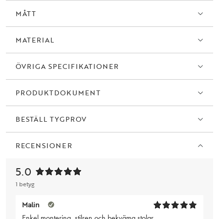
framöver. Säljs endast i 2-pack.
MÅTT
MATERIAL
ÖVRIGA SPECIFIKATIONER
PRODUKTDOKUMENT
BESTÄLL TYGPROV
RECENSIONER
5.0
1 betyg
Malin
Enkel montering, stilren och bekväma stolar