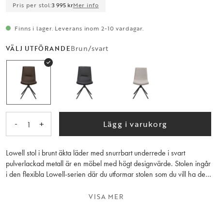
Pris per stol:
3 995 kr
Mer info
Finns i lager. Leverans inom 2-10 vardagar.
Brun/svart
VÄLJ UTFÖRANDE
-
+
Lägg i varukorg
1
Lowell stol i brunt äkta läder med snurrbart underrede i svart
pulverlackad metall är en möbel med högt designvärde. Stolen ingår
i den flexibla Lowell-serien där du utformar stolen som du vill ha den
genom att välja svart eller brunt äkta läder alternativt grått tyg, med
eller utan karm och snurrbart eller fast underrede. Den höga
VISA MER
kvaliteten, den sköna sittkomforten och den stilrena designen gör
Lowell till en stol du kommer använda och älska under många år