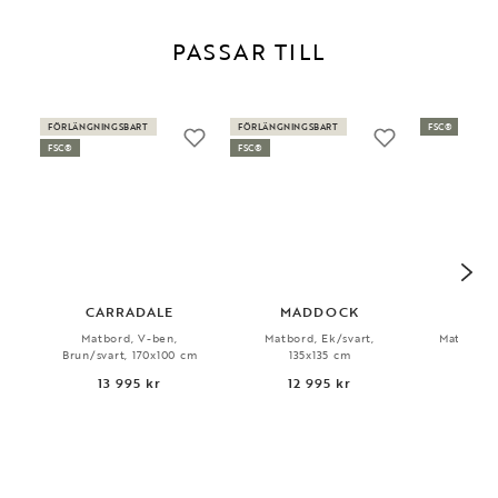
PASSAR TILL
FÖRLÄNGNINGSBART
FÖRLÄNGNINGSBART
FSC®
FSC®
FSC®
CARRADALE
MADDOCK
E
Matbord, V-ben,
Matbord, Ek/svart,
Matbord, 
Brun/svart, 170x100 cm
135x135 cm
18
13 995 kr
12 995 kr