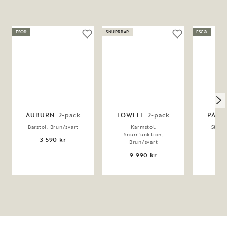
FSC®
SNURRBAR
FSC®
AUBURN
2-pack
LOWELL
2-pack
PAISL
Barstol, Brun/svart
Karmstol,
Stol, 
Snurrfunktion,
3 590 kr
3 
Brun/svart
9 990 kr