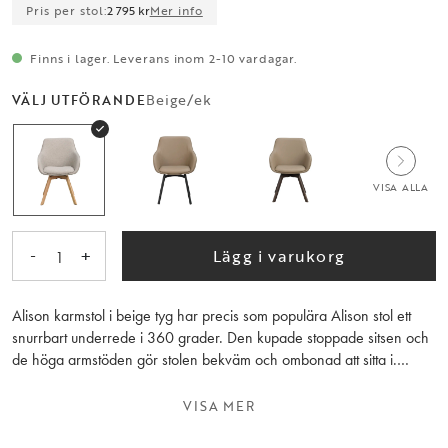
Pris per stol:
2 795 kr
Mer info
Finns i lager. Leverans inom 2-10 vardagar.
Beige/ek
VÄLJ UTFÖRANDE
VISA ALLA
-
+
Lägg i varukorg
1
Alison karmstol i beige tyg har precis som populära Alison stol ett
snurrbart underrede i 360 grader. Den kupade stoppade sitsen och
de höga armstöden gör stolen bekväm och ombonad att sitta i.
Alison karmstol med träunderrede gör det lätt att matcha karmstolen
med andra trämöbler i hemmet. Träet inuti sitsen och det lackade
VISA MER
ekunderredet består av 100 % FSC®-certifierat trä. Notera att
färgen på tyget i vissa ljus upplevs som ljusgrå. Säljs endast i 2-pack.