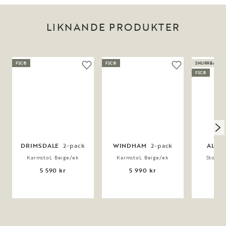
LIKNANDE PRODUKTER
FSC®
FSC®
SNURRBAR
FSC®
DRIMSDALE
2-pack
WINDHAM
2-pack
ALIS
Karmstol, Beige/ek
Karmstol, Beige/ek
Stol, S
B
5 590 kr
5 990 kr
4 