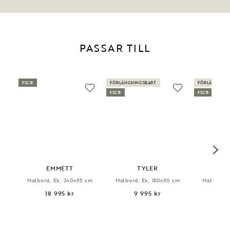
PASSAR TILL
FSC®
FÖRLÄNGNINGSBART
FÖRLÄNGNING
FSC®
FSC®
EMMETT
TYLER
FI
Matbord, Ek, 240x95 cm
Matbord, Ek, 180x90 cm
Matbord, 
18 995 kr
9 995 kr
12