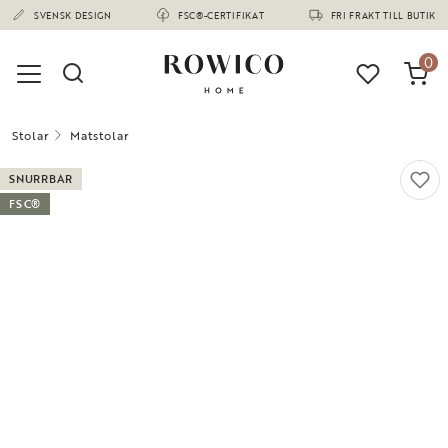
(1673)
SVENSK DESIGN
FSC®-CERTIFIKAT
FRI FRAKT TILL BUTIK
0
Stolar
Matstolar
SNURRBAR
FSC®