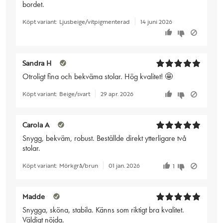
bordet.
Köpt variant:
Ljusbeige/vitpigmenterad
14 juni 2026
Sandra H
Otroligt fina och bekväma stolar. Hög kvalitet! 🤩
Köpt variant:
Beige/svart
29 apr. 2026
Carola A
Snygg, bekväm, robust. Beställde direkt ytterligare två
stolar.
Köpt variant:
Mörkgrå/brun
01 jan. 2026
1
Madde
Snygga, sköna, stabila. Känns som riktigt bra kvalitet.
Väldigt nöjda.