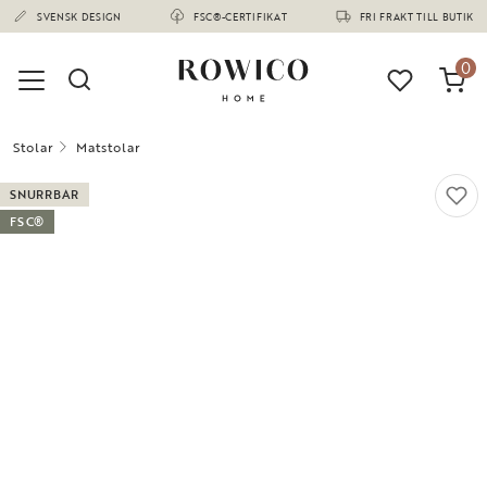
(1673)
SVENSK DESIGN
FSC®-CERTIFIKAT
FRI FRAKT TILL BUTIK
0
Stolar
Matstolar
SNURRBAR
FSC®