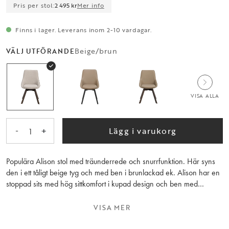
Pris per stol:
2 495 kr
Mer info
Finns i lager. Leverans inom 2-10 vardagar.
Beige/brun
VÄLJ UTFÖRANDE
VISA ALLA
-
+
Lägg i varukorg
1
Populära Alison stol med träunderrede och snurrfunktion. Här syns
den i ett tåligt beige tyg och med ben i brunlackad ek. Alison har en
stoppad sits med hög sittkomfort i kupad design och ben med
snurrfunktion i 360 grader. Stolen passar perfekt runt matbordet men
även som udda stol till skrivbordet. Notera att färgen på tyget i vissa
VISA MER
ljus upplevs som ljusgrå. Alison är FSC®-certifierad och finns även i
andra jordnära färger. Säljs endast i 2-pack.