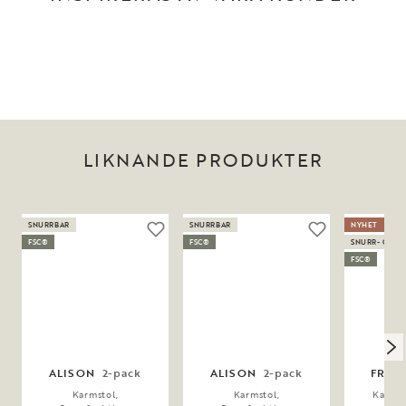
LIKNANDE PRODUKTER
SNURRBAR
SNURRBAR
NYHET
FSC®
FSC®
SNURR- OCH
FSC®
ALISON
2-pack
ALISON
2-pack
FRES
Karmstol,
Karmstol,
Karmst