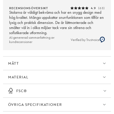
RECENSIONSÖVERSIKT
4.9
(63)
Stolarna är väldigt bekväma och har en snygg design med
hög kvalitet. Många uppskattar snurrfunktionen som tillför en
lyxig och praktisk dimension. De är lättmonterade och
smälter väl in i olika miljöer tack vare sin stilrena och
sofistikerade utformning.
AI-genererad sammanfattning av
Verified by Trustvoice
kundrecensioner
MÅTT
MATERIAL
FSC®
ÖVRIGA SPECIFIKATIONER