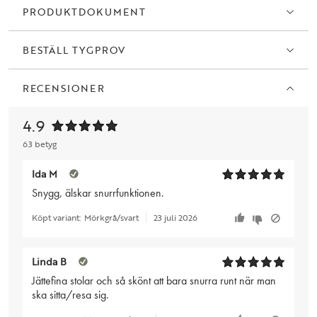
PRODUKTDOKUMENT
BESTÄLL TYGPROV
RECENSIONER
4.9
63 betyg
Ida M
Snygg, älskar snurrfunktionen.
Köpt variant:
Mörkgrå/svart
23 juli 2026
Linda B
Jättefina stolar och så skönt att bara snurra runt när man
ska sitta/resa sig.