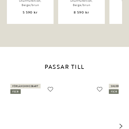
Snurrfunktion,
Snurrfunktion,
Gung
Beige/brun
Beige/brun
Be
5 590 kr
8 590 kr
5 
PASSAR TILL
FÖRLÄNGNINGSBART
SNURRBAR
FSC®
FSC®