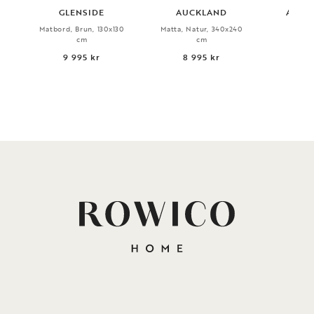
GLENSIDE
AUCKLAND
ALIS
Matbord, Brun, 130x130
Matta, Natur, 340x240
Ka
cm
cm
Snurr
Bei
9 995 kr
8 995 kr
5 