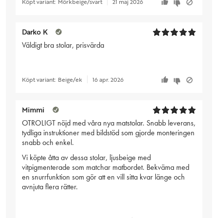
Köpt variant:
Mörkbeige/svart
21 maj 2026
Darko K
Väldigt bra stolar, prisvärda
Köpt variant:
Beige/ek
16 apr. 2026
Mimmi
OTROLIGT nöjd med våra nya matstolar. Snabb leverans,
tydliga instruktioner med bildstöd som gjorde monteringen
snabb och enkel.
Vi köpte åtta av dessa stolar, ljusbeige med
vitpigmenterade som matchar matbordet. Bekväma med
en snurrfunktion som gör att en vill sitta kvar länge och
avnjuta flera rätter.