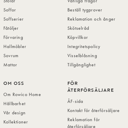
Stolar
Vanliga frågor
Soffor
Beställ tygprover
Soffserier
Reklamation och ånger
Fåtöljer
Skötselråd
Förvaring
Köpvillkor
Hallmöbler
Integritetspolicy
Sovrum
Visselblåsning
Mattor
Tillgänglighet
OM OSS
FÖR
ÅTERFÖRSÄLJARE
Om Rowico Home
ÅF-sida
Hållbarhet
Kontakt för återförsäljare
Vår design
Reklamation för
Kollektioner
återförsäljare