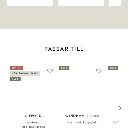
PASSAR TILL
NYHET
FSC®
FSC®
FÖRLÄNGNINGSBART
FSC®
GIFFORD
WINDHAM
2-pack
H
Matbord,
Karmstol, Beige/ek
Soffbord,
Vitpigmenterad,