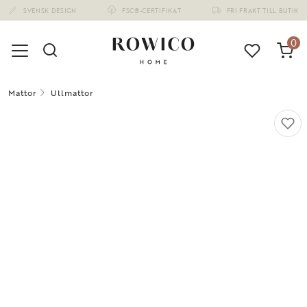
(1678)
0
Mattor
Ullmattor