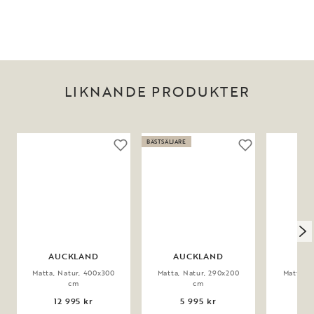
LIKNANDE PRODUKTER
BÄSTSÄLJARE
AUCKLAND
AUCKLAND
AU
Matta, Natur, 400x300
Matta, Natur, 290x200
Matta, N
cm
cm
12 995 kr
5 995 kr
6 