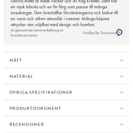
Denna matta är både vacker och av hög kvalitet, samt har
en mjuk känsla och en fin färg som passar till många
inredningar. Den överträffar förväntningarna och bidrar till
en varm och stilren atmosfär i rummet. Många köpare
uttrycker stor nöjdhet med design och komfort.
AI-genererad sammanfattning av
Verified by Trustvoice
kundrecensioner
MÅTT
MATERIAL
ÖVRIGA SPECIFIKATIONER
PRODUKTDOKUMENT
RECENSIONER