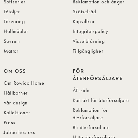
Soffserier
Reklamation och ånger
Fåtöljer
Skötselråd
Förvaring
Köpvillkor
Hallmöbler
Integritetspolicy
Sovrum
Visselblåsning
Mattor
Tillgänglighet
OM OSS
FÖR
ÅTERFÖRSÄLJARE
Om Rowico Home
ÅF-sida
Hållbarhet
Kontakt för återförsäljare
Vår design
Reklamation för
Kollektioner
återförsäljare
Press
Bli återförsäljare
Jobba hos oss
Hitta återförsäljare