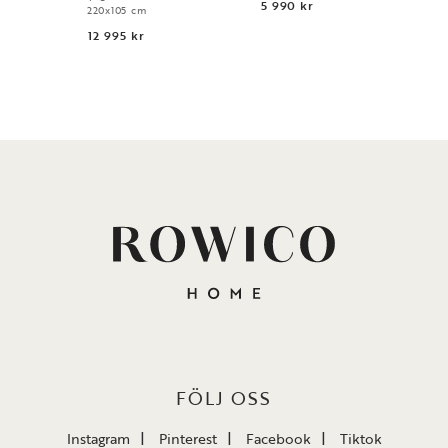
5 990 kr
4 
220x105 cm
12 995 kr
FÖLJ OSS
Instagram
Pinterest
Facebook
Tiktok