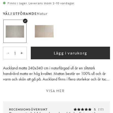
Finns i lager. Leverans inom 2-10 vardagar.
Natur
VÄLJ UTFÖRANDE
-
+
Lägg i varukorg
1
Auckland matta 240x340 cm i naturfärgad ull är en slitstark
handvävd matta av hög kvalitet. Mattan består av 100% ull och är
varm och skön att gå på. Auckland finns i flera storlekar och är tack
vare sina naturfärger lätt att placera i hemmets olika rum.
Mattunderlägg rekommenderas.
VISA MER
RECENSIONSÖVERSIKT
5
(17)