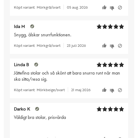
Köpt variant:
Mörkgrå/svart
05 aug. 2026
Ida M
Snygg, älskar snurrfunktionen.
Köpt variant:
Mörkgrå/svart
23 juli 2026
Linda B
Jättefina stolar och så skönt att bara snurra runt när man
ska sitta/resa sig.
Köpt variant:
Mörkbeige/svart
21 maj 2026
Darko K
Väldigt bra stolar, prisvärda