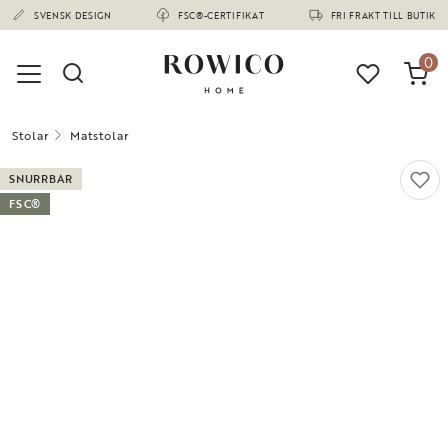
(1678)
SVENSK DESIGN
FSC®-CERTIFIKAT
FRI FRAKT TILL BUTIK
0
Stolar
Matstolar
SNURRBAR
FSC®