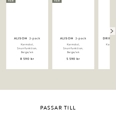
FSC®
FSC®
ALISON
2-pack
ALISON
2-pack
DRIMSD
Karmstol,
Karmstol,
Karmst
Snurrfunktion,
Snurrfunktion,
5 
Beige/ek
Beige/ek
8 590 kr
5 590 kr
PASSAR TILL