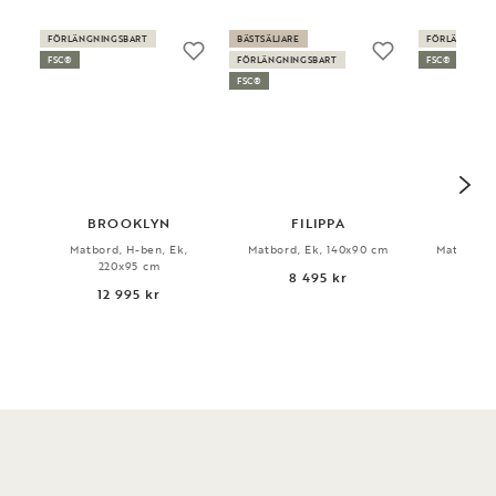
FÖRLÄNGNINGSBART
BÄSTSÄLJARE
FÖRLÄNGNING
FSC®
FÖRLÄNGNINGSBART
FSC®
FSC®
BROOKLYN
FILIPPA
T
Matbord, H-ben, Ek,
Matbord, Ek, 140x90 cm
Matbord, 
220x95 cm
8 495 kr
13
12 995 kr