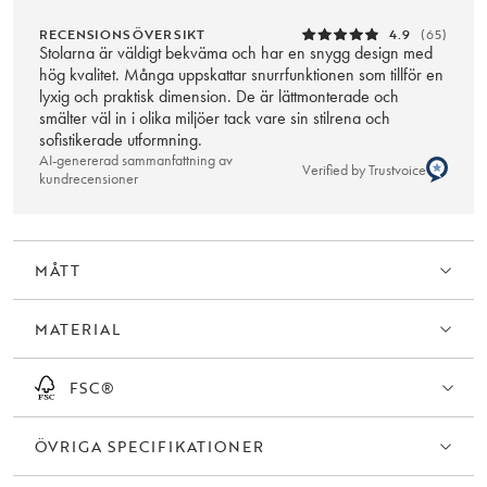
RECENSIONSÖVERSIKT
4.9
(65)
Stolarna är väldigt bekväma och har en snygg design med
hög kvalitet. Många uppskattar snurrfunktionen som tillför en
lyxig och praktisk dimension. De är lättmonterade och
smälter väl in i olika miljöer tack vare sin stilrena och
sofistikerade utformning.
AI-genererad sammanfattning av
Verified by Trustvoice
kundrecensioner
MÅTT
MATERIAL
FSC®
ÖVRIGA SPECIFIKATIONER