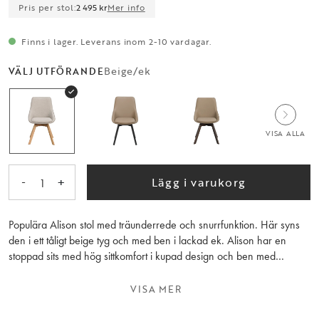
Pris per stol:
2 495 kr
Mer info
Finns i lager. Leverans inom 2-10 vardagar.
Beige/ek
VÄLJ UTFÖRANDE
VISA ALLA
-
+
Lägg i varukorg
1
Populära Alison stol med träunderrede och snurrfunktion. Här syns
den i ett tåligt beige tyg och med ben i lackad ek. Alison har en
stoppad sits med hög sittkomfort i kupad design och ben med
snurrfunktion i 360 grader. Stolen passar perfekt runt matbordet men
även som udda stol till skrivbordet. Notera att färgen på tyget i vissa
VISA MER
ljus upplevs som ljusgrå. Alison är FSC®-certifierad och finns även i
andra jordnära färger. Säljs endast i 2-pack.