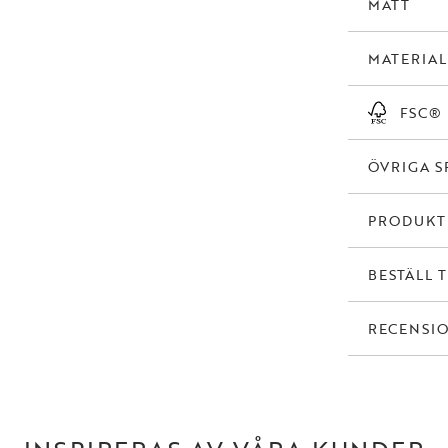
MÅTT
MATERIAL
FSC®
ÖVRIGA S
PRODUK
BESTÄLL 
RECENSI