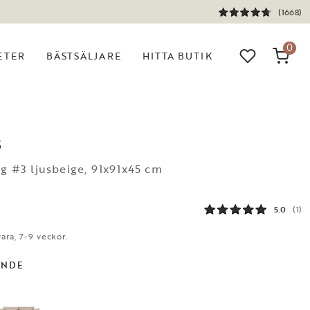
(1668)
0
ETER
BÄSTSÄLJARE
HITTA BUTIK
S
eg #3 ljusbeige, 91x91x45 cm
5.0
(1)
ara, 7-9 veckor.
ANDE