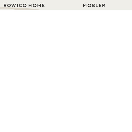
ROWICO HOME
MÖBLER
Bord
Vi skapar möbler i skandinavisk design
med fokus på hållbarhet. För hem där
Stolar
vardagen pågår, familjen växer och
Soffor
vännerna stannar länge. Sedan 1971.
Soffserier
Fåtöljer
WHERE YOUR LIFE IS
Förvaring
Hallmöbler
Sovrum
Mattor
© Rowico Home 2026