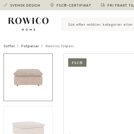
SVENSK DESIGN
FSC®-CERTIFIKAT
FRI FRAKT TI
Soffor
Fotpallar
Rawlins fotpall
FSC®