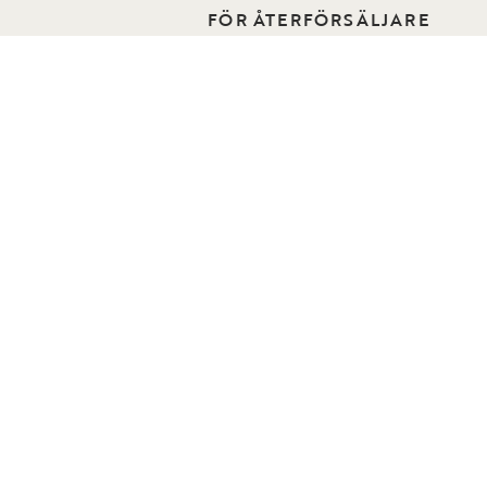
FÖR ÅTERFÖRSÄLJARE
o Home
ÅF-sida
Kontakt för återförsäljare
n
Reklamation för återförsäljare
er
Bli återförsäljare
Hitta återförsäljare
 oss
 Folders
 Stockholm