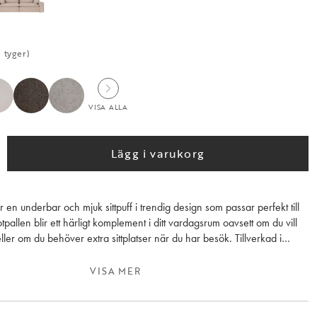
 tyger)
VISA ALLA
Lägg i varukorg
r en underbar och mjuk sittpuff i trendig design som passar perfekt till
tpallen blir ett härligt komplement i ditt vardagsrum oavsett om du vill
r eller om du behöver extra sittplatser när du har besök. Tillverkad i
tifierad och konstruerad av material av hög kvalitet gör att du kan
många år framöver.
VISA MER
 två lagerförda tyger, Sandra ljusbeige (#903) och Rachel grön (#207),
t beställa i en mängd olika tyger och färger.