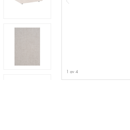
1
av
4