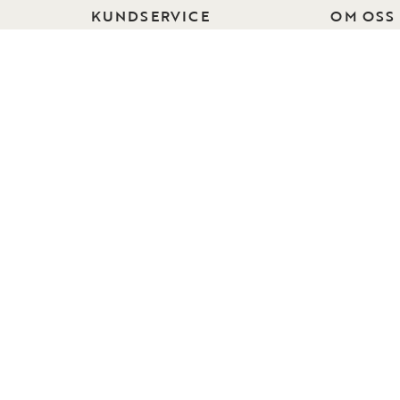
KUNDSERVICE
OM OSS
Kontakta oss
Om Rowic
Vanliga frågor
Hållbarhet
Beställ tygprover
Vår desig
Reklamation och ånger
Kollektion
Skötselråd
Press
Köpvillkor
Jobba hos
Integritetspolicy
Collection
Visselblåsning
Instashop
Tillgänglighet
Showroom