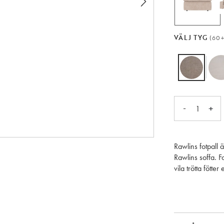
VÄLJ TYG
(60+
-
+
1
Rawlins fotpall ä
Rawlins soffa. Fo
vila trötta fötte
Europa, FSC®-cer
njuta av den i 
Rawlins finns i
men går också at