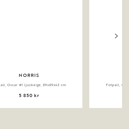
NORRIS
all, Oscar #1 ljusbeige, 89x89x43 cm
Fotpall, Gre
5 850 kr