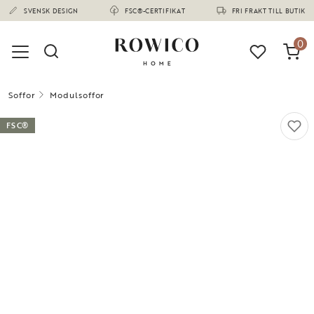
(1673)
SVENSK DESIGN
FSC®-CERTIFIKAT
FRI FRAKT TILL BUTIK
0
Soffor
Modulsoffor
FSC®