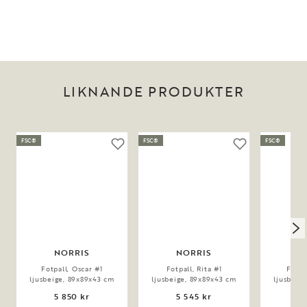
LIKNANDE PRODUKTER
FSC®
FSC®
FSC®
NORRIS
NORRIS
N
Fotpall, Oscar #1
Fotpall, Rita #1
Fotpa
ljusbeige, 89x89x43 cm
ljusbeige, 89x89x43 cm
ljusbeig
5 850 kr
5 545 kr
5