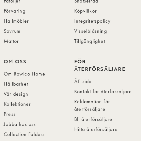
Fåtöljer
Skötselråd
Förvaring
Köpvillkor
Hallmöbler
Integritetspolicy
Sovrum
Visselblåsning
Mattor
Tillgänglighet
OM OSS
FÖR
ÅTERFÖRSÄLJARE
Om Rowico Home
ÅF-sida
Hållbarhet
Kontakt för återförsäljare
Vår design
Reklamation för
Kollektioner
återförsäljare
Press
Bli återförsäljare
Jobba hos oss
Hitta återförsäljare
Collection Folders