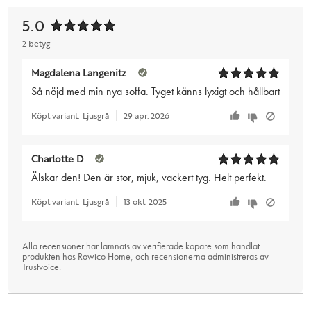
5.0
2 betyg
Magdalena Langenitz
Så nöjd med min nya soffa. Tyget känns lyxigt och hållbart
Köpt variant:
Ljusgrå
29 apr. 2026
Charlotte D
Älskar den! Den är stor, mjuk, vackert tyg. Helt perfekt.
Köpt variant:
Ljusgrå
13 okt. 2025
Alla recensioner har lämnats av verifierade köpare som handlat
produkten hos Rowico Home, och recensionerna administreras av
Trustvoice
.