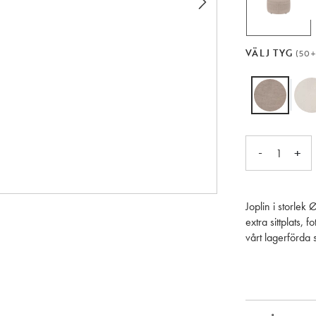
VÄLJ TYG
(50+
-
+
1
Joplin i storlek
extra sittplats, 
vårt lagerförda 
färg som passar t
soffgruppen.
För dig som vill 
breda beställning