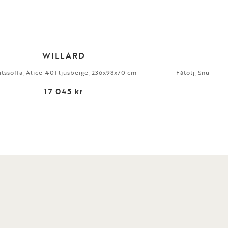
WILLARD
itssoffa, Alice #01 ljusbeige, 236x98x70 cm
Fåtölj, Snurrfun
17 045 kr