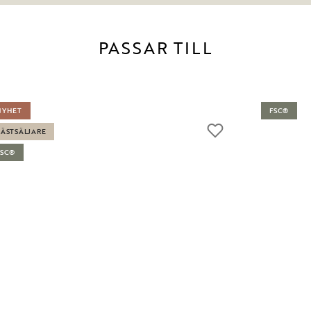
PASSAR TILL
NYHET
FSC®
BÄSTSÄLJARE
FSC®