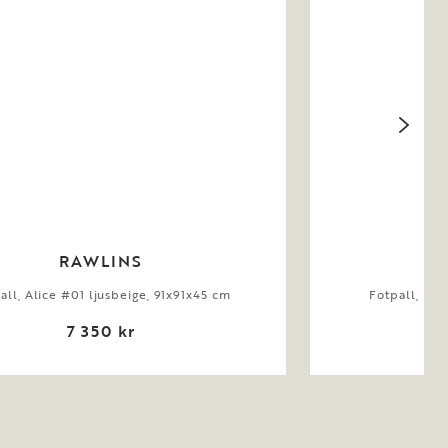
RAWLINS
all, Alice #01 ljusbeige, 91x91x45 cm
Fotpall, Max
7 350 kr