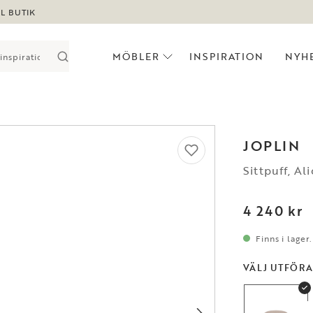
LL BUTIK
MÖBLER
INSPIRATION
NYH
JOPLIN
Sittpuff, A
4 240 kr
Finns i lager
VÄLJ UTFÖR