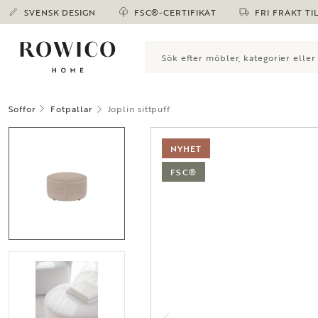
SVENSK DESIGN
FSC®-CERTIFIKAT
FRI FRAKT TI
Soffor
Fotpallar
Joplin sittpuff
NYHET
FSC®