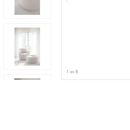
1
av
8