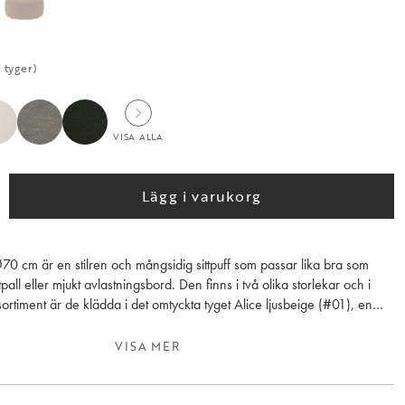
 tyger)
VISA ALLA
Lägg i varukorg
 Ø70 cm är en stilren och mångsidig sittpuff som passar lika bra som
fotpall eller mjukt avlastningsbord. Den finns i två olika storlekar och i
sortiment är de klädda i det omtyckta tyget Alice ljusbeige (#01), en
ill många olika soffor och gör puffen till ett perfekt komplement till
VISA MER
sätta en personlig prägel går Joplin även att beställa i valfritt tyg ur vårt
ssortiment, med ett stort urval av färger, strukturer och prisklasser.