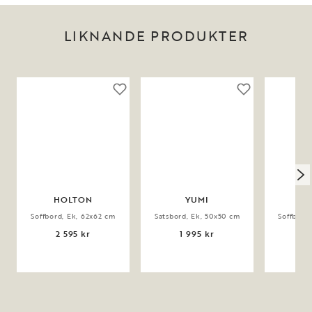
LIKNANDE PRODUKTER
HOLTON
YUMI
Soffbord, Ek, 62x62 cm
Satsbord, Ek, 50x50 cm
Soffbord
2 595 kr
1 995 kr
3