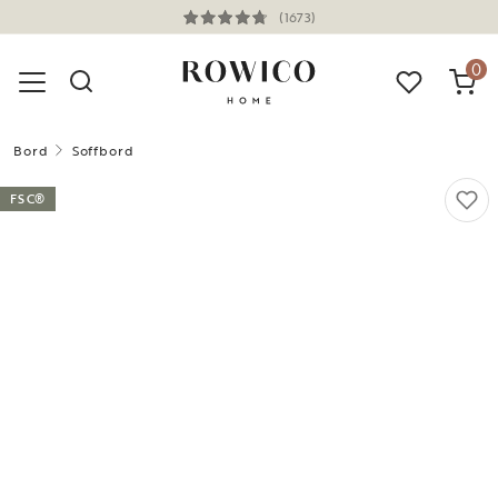
(1673)
0
Bord
Soffbord
FSC®