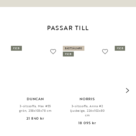
PASSAR TILL
FSC®
BÄSTSÄLJARE
FSC®
FSC®
DUNCAN
NORRIS
H
3-sitssoffa, Max #55
3-sitssoffa, Anna #2
Bokh
grön, 258x103x78 cm
ljusbeige, 226x102x80
140x
cm
21 840 kr
13
18 095 kr