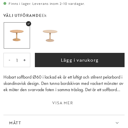
Finns i lager. Leverans inom 2-10 vardagar.
Ek
VÄLJ UTFÖRANDE
-
+
Lägg i varukorg
1
Hobart soffbord Ø60 i lackad ek är ett luftigt och stilrent pelarbord i
skandinavisk design. Den tunna bordskivan med vackert mönster av
ek möter den svarvade foten i samma träslag. Det är ett soffbord
med organiska former som skapar mjuka härliga linjer. Kombinera
gärna med Hobart soffbord Ø90 cm och placera dem tillsammans
VISA MER
som satsbord, varför inte t o m tre bord, och skapa en härlig
dynamik. Soffbordet består av 100% FSC®-certifierat trä och är ett
extra hållbart val. Hobart finns även i vitpigmenterad ek.
MÅTT