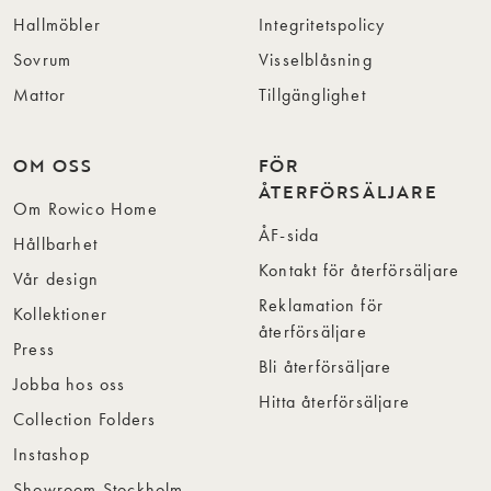
Hallmöbler
Integritetspolicy
Sovrum
Visselblåsning
Mattor
Tillgänglighet
OM OSS
FÖR
ÅTERFÖRSÄLJARE
Om Rowico Home
ÅF-sida
Hållbarhet
Kontakt för återförsäljare
Vår design
Reklamation för
Kollektioner
återförsäljare
Press
Bli återförsäljare
Jobba hos oss
Hitta återförsäljare
Collection Folders
Instashop
Showroom Stockholm