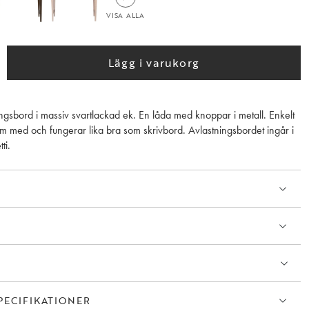
VISA ALLA
Lägg i varukorg
ingsbord i massiv svartlackad ek. En låda med knoppar i metall. Enkelt
hem med och fungerar lika bra som skrivbord. Avlastningsbordet ingår i
ti.
PECIFIKATIONER