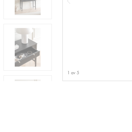
1
av
5