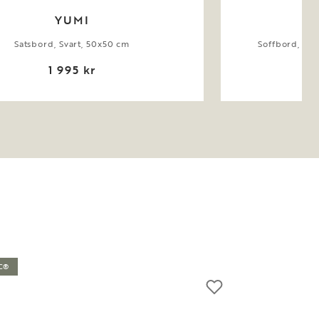
YUMI
Satsbord, Svart, 50x50 cm
Soffbord, Vi
1 995 kr
C®