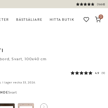
(1668)
0
ETER
BÄSTSÄLJARE
HITTA BUTIK
I
bord, Svart, 100x40 cm
4.9
(9)
s. I lager vecka 33, 2026.
Svart
ANDE