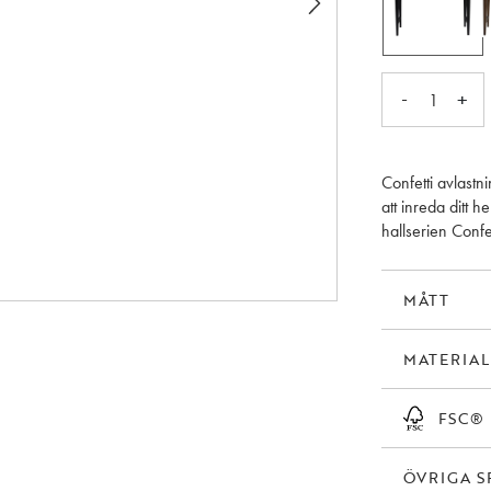
-
+
1
Confetti avlastn
att inreda ditt 
hallserien Confet
MÅTT
MATERIAL
FSC®
ÖVRIGA S