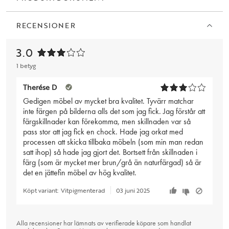
RECENSIONER
3.0
1 betyg
Therése D
Gedigen möbel av mycket bra kvalitet. Tyvärr matchar
inte färgen på bilderna alls det som jag fick. Jag förstår att
färgskillnader kan förekomma, men skillnaden var så
pass stor att jag fick en chock. Hade jag orkat med
processen att skicka tillbaka möbeln (som min man redan
satt ihop) så hade jag gjort det. Bortsett från skillnaden i
färg (som är mycket mer brun/grå än naturfärgad) så är
det en jättefin möbel av hög kvalitet.
Köpt variant:
Vitpigmenterad
03 juni 2025
Alla recensioner har lämnats av verifierade köpare som handlat