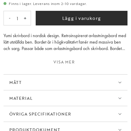
Finns i lager. Leverans inom 2-10 vardagar.
-
+
Lägg i varukorg
1
Yumi skrivbord i nordisk design. Retroinspirerat avlastningsbord med
lätt utställda ben. Bordet är i högkvalitativt fanér med massiva ben
och sarg. Passar både som avlastningsbord och skrivbord. Bordet
ingår i serien Yumi.
VISA MER
MÅTT
MATERIAL
ÖVRIGA SPECIFIKATIONER
PRODUKTDOKUMENT