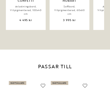
CONFETTI
HOBART
MA
Avlastningsbord,
Soffbord,
Avlas
Vitpigmenterad, 100x40
Vitpigmenterad, 60x60
Vitpigme
cm
cm
4 495 kr
3 995 kr
8 
PASSAR TILL
BÄSTSÄLJARE
BÄSTSÄLJARE