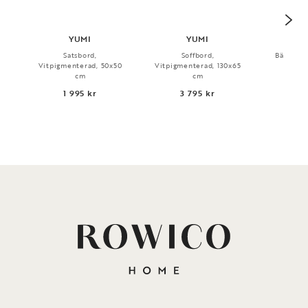
YUMI
YUMI
Satsbord,
Soffbord,
Bänk, Vi
Vitpigmenterad, 50x50
Vitpigmenterad, 130x65
3 
cm
cm
1 995 kr
3 795 kr