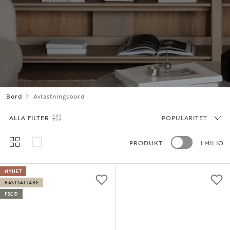
Bord
Avlastningsbord
ALLA FILTER
POPULARITET
PRODUKT
I MILJÖ
NYHET
BÄSTSÄLJARE
FSC®