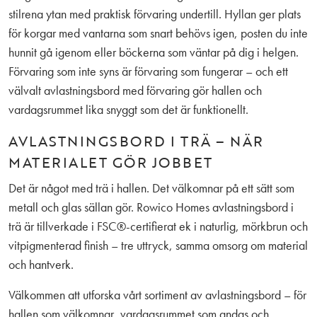
stilrena ytan med praktisk förvaring undertill. Hyllan ger plats
för korgar med vantarna som snart behövs igen, posten du inte
hunnit gå igenom eller böckerna som väntar på dig i helgen.
Förvaring som inte syns är förvaring som fungerar – och ett
välvalt avlastningsbord med förvaring gör hallen och
vardagsrummet lika snyggt som det är funktionellt.
AVLASTNINGSBORD I TRÄ – NÄR
MATERIALET GÖR JOBBET
Det är något med trä i hallen. Det välkomnar på ett sätt som
metall och glas sällan gör. Rowico Homes avlastningsbord i
trä är tillverkade i FSC®-certifierat ek i naturlig, mörkbrun och
vitpigmenterad finish – tre uttryck, samma omsorg om material
och hantverk.
Välkommen att utforska vårt sortiment av avlastningsbord – för
hallen som välkomnar, vardagsrummet som andas och