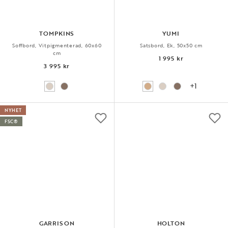
TOMPKINS
YUMI
Soffbord, Vitpigmenterad, 60x60
Satsbord, Ek, 50x50 cm
cm
1 995 kr
3 995 kr
+1
NYHET
FSC®
GARRISON
HOLTON