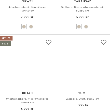
ORWEL
TARANSAY
Avlastningsbord, Beige/brun,
Soffbord, Beige/vitpigmenterad,
140x40 cm
60x60 cm
7 995 kr
5 995 kr
NYHET
FSC®
KILIAN
YUMI
Avlastningsbord, Vitpigmenterad,
Satsbord, Svart, 50x50 cm
150x43 cm
1 995 kr
5 995 kr