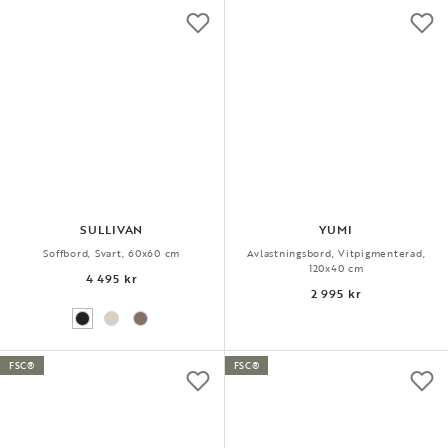
SULLIVAN
YUMI
Soffbord, Svart, 60x60 cm
Avlastningsbord, Vitpigmenterad,
120x40 cm
4 495 kr
2 995 kr
FSC®
FSC®