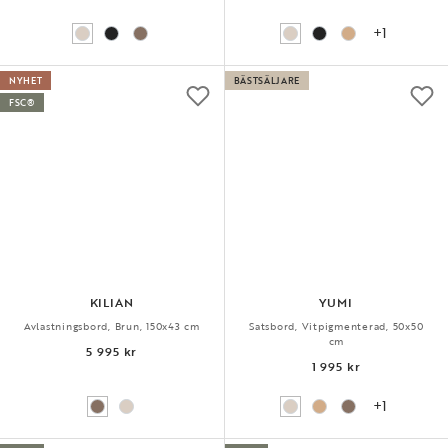
+1
NYHET
BÄSTSÄLJARE
FSC®
KILIAN
YUMI
Avlastningsbord, Brun, 150x43 cm
Satsbord, Vitpigmenterad, 50x50
cm
5 995 kr
1 995 kr
+1