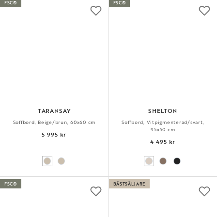
FSC®
FSC®
TARANSAY
SHELTON
Soffbord, Beige/brun, 60x60 cm
Soffbord, Vitpigmenterad/svart,
95x50 cm
5 995 kr
4 495 kr
FSC®
BÄSTSÄLJARE