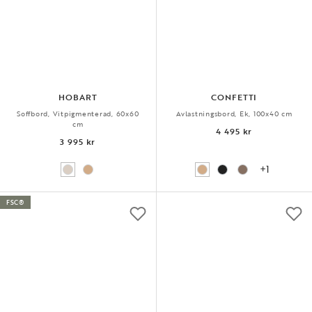
HOBART
CONFETTI
Soffbord, Vitpigmenterad, 60x60
Avlastningsbord, Ek, 100x40 cm
cm
4 495 kr
3 995 kr
+1
FSC®