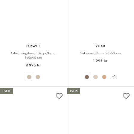
ORWEL
YUMI
Avlastningsbord, Beige/brun,
Satsbord, Brun, 50x50 cm
140x40 cm
1 995 kr
9 995 kr
+1
FSC®
FSC®