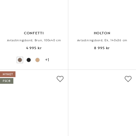
CONFETTI
HOLTON
Avlastningsbord, Brun, 100x40 cm
Avlastningsbord, Ek, 140x36 cm
4 995 kr
8 995 kr
+1
NYHET
FSC®