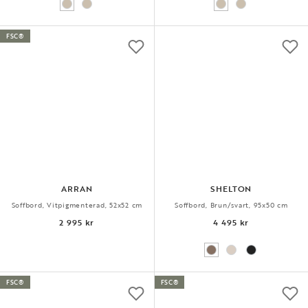
FSC®
ARRAN
SHELTON
Soffbord, Vitpigmenterad, 52x52 cm
Soffbord, Brun/svart, 95x50 cm
2 995 kr
4 495 kr
FSC®
FSC®