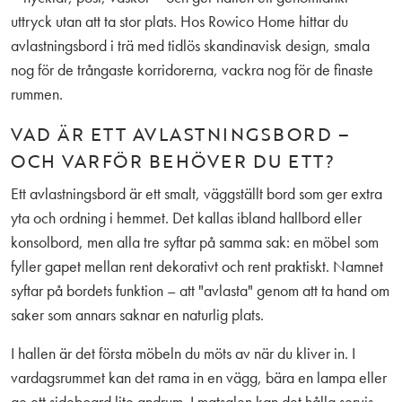
uttryck utan att ta stor plats. Hos Rowico Home hittar du
avlastningsbord i trä med tidlös skandinavisk design, smala
nog för de trångaste korridorerna, vackra nog för de finaste
rummen.
VAD ÄR ETT AVLASTNINGSBORD –
OCH VARFÖR BEHÖVER DU ETT?
Ett avlastningsbord är ett smalt, väggställt bord som ger extra
yta och ordning i hemmet. Det kallas ibland hallbord eller
konsolbord, men alla tre syftar på samma sak: en möbel som
fyller gapet mellan rent dekorativt och rent praktiskt. Namnet
syftar på bordets funktion – att "avlasta" genom att ta hand om
saker som annars saknar en naturlig plats.
I hallen är det första möbeln du möts av när du kliver in. I
vardagsrummet kan det rama in en vägg, bära en lampa eller
ge ett sideboard lite andrum. I matsalen kan det hålla servis