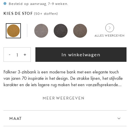
Besteld op aanvraag, 7-9 weken.
KIES DE STOF
(50+ stoffen)
ALLES WEERGEVEN
-
+
In winkelwagen
1
Falkner 3-zitsbank is een moderne bank met een elegante touch
van jaren 70 inspiratie in het design. De strakke lijnen, het stijlvolle
karakter en de iets lagere rug maken het een vanzelfsprekende
keuze voor het moderne huis. De bank wordt geleverd met twee
losse rugkussens en twee sierkussens, dit geeft je de mogelijkheid
MEER WEERGEVEN
om de bank aan te passen aan jouw stijl en comfort, plaats ze zoals
jij wilt om de juiste sfeer te creëren, of haal ze helemaal weg voor
een strakke en minimalistische look. Falkner is opgebouwd met
MAAT
Nozag vering voor optimale duurzaamheid en comfort. Het frame is
bekleed met polyethervulling, synthetische watten en stof, terwijl