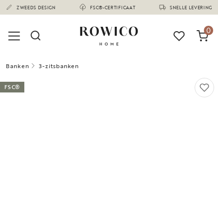
(1669)
ZWEEDS DESIGN
FSC®-CERTIFICAAT
SNELLE LEVERING
0
Banken
3-zitsbanken
FSC®