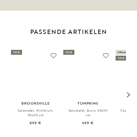
PASSENDE ARTIKELEN
FSC®
FSC®
DRAAIBAAR &
FSC®
BROOKSVILLE
TOMPKINS
D
Salontafel, Wit/bruin,
Salontafel, Bruin, 90x90
Fauteuil, 
90x90 cm
cm
Schomm
85x
899 €
499 €
8