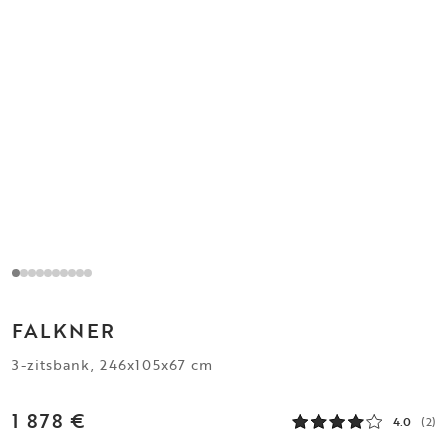
FALKNER
3-zitsbank, 246x105x67 cm
1 878 €
4.0
(2)