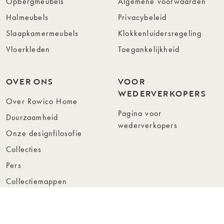
Opbergmeubels
Algemene voorwaarden
Halmeubels
Privacybeleid
Slaapkamermeubels
Klokkenluidersregeling
Vloerkleden
Toegankelijkheid
OVER ONS
VOOR
WEDERVERKOPERS
Over Rowico Home
Pagina voor
Duurzaamheid
wederverkopers
Onze designfilosofie
Collecties
Pers
Collectiemappen
Instashop
Showroom Stockholm