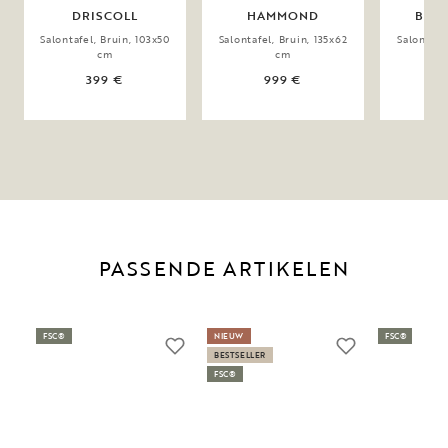
DRISCOLL
HAMMOND
BRO
Salontafel, Bruin, 103x50
Salontafel, Bruin, 135x62
Salontafe
cm
cm
399 €
999 €
PASSENDE ARTIKELEN
FSC®
NIEUW
FSC®
BESTSELLER
FSC®