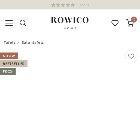
(1669)
0
Tafels
Salontafels
NIEUW
BESTSELLER
FSC®