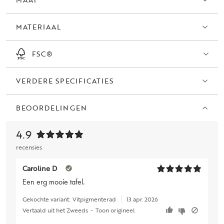
zowel in het dagelijks leven als tijdens gezellige momenten met
anderen. Driscoll is ook verkrijgbaar in een kleiner model, 103x50
MATERIAAL
cm.
Driscoll is gemaakt van 100% FSC®-gecertificeerd hout. Dit maakt
FSC®
het niet alleen een mooie toevoeging aan jouw huis, maar ook een
duurzame en verantwoorde keuze.
VERDERE SPECIFICATIES
BEOORDELINGEN
4.9
recensies
Caroline D
Een erg mooie tafel.
Gekochte variant:
Vitpigmenterad
13 apr. 2026
Vertaald uit het Zweeds
•
Toon origineel