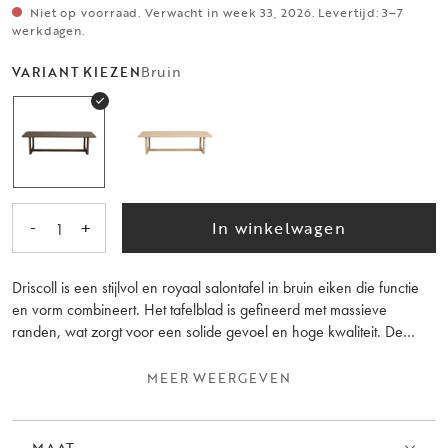
Niet op voorraad. Verwacht in week 33, 2026. Levertijd: 3–7
werkdagen.
Bruin
VARIANT KIEZEN
-
+
In winkelwagen
1
Driscoll is een stijlvol en royaal salontafel in bruin eiken die functie
en vorm combineert. Het tafelblad is gefineerd met massieve
randen, wat zorgt voor een solide gevoel en hoge kwaliteit. De
afgeronde hoeken ontmoeten de strakke lijnen in een harmonische
balans die een moderne maar tijdloze uitstraling creëert.
MEER WEERGEVEN
De salontafel past perfect in een grote open ruimte met een grote,
comfortabele loungebank. Een salontafel om je heen te verzamelen,
MAAT