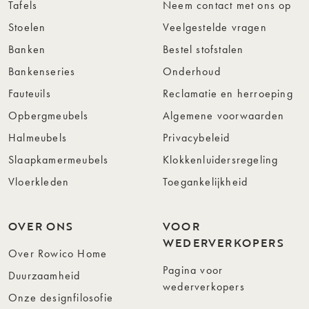
Tafels
Neem contact met ons op
Stoelen
Veelgestelde vragen
Banken
Bestel stofstalen
Bankenseries
Onderhoud
Fauteuils
Reclamatie en herroeping
Opbergmeubels
Algemene voorwaarden
Halmeubels
Privacybeleid
Slaapkamermeubels
Klokkenluidersregeling
Vloerkleden
Toegankelijkheid
OVER ONS
VOOR
WEDERVERKOPERS
Over Rowico Home
Pagina voor
Duurzaamheid
wederverkopers
Onze designfilosofie