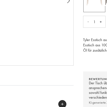
-
+
1
Tyler Esstisch a
Esstisch aus 100
Öl für zusätzlic
kaufen, wenn Si
Denken Sie dar
2-3 Mal pro Jah
Tischplatte ein
BEWERTUN
zu erhalten. Vo
Der Tisch üb
um Schmutz und F
ansprechende
werden.
sowohl funkt
verschieden
Hergestellt in E
KI-generiert