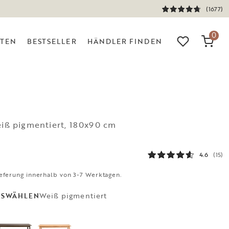
(1677)
0
ITEN
BESTSELLER
HÄNDLER FINDEN
eiß pigmentiert, 180x90 cm
4.6
(15)
eferung innerhalb von 3-7 Werktagen.
Weiß pigmentiert
USWÄHLEN