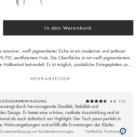
In den Warenkorb
us massiver, weiß pigmentierter Eiche ist ein moderner und zeitloser
% FSC-zertifiziertem Holz. Die Oberfläche ist mit weiß pigmentiertem
he Haltbarkeit behandelt. Es ist möglich, zusätzliche Einlegeplatten zu
e den Tisch auf 280 cm verlängern möchten.
MEHR ANZEIGEN
an, dass geölte Oberflächen vor dem Gebrauch und dann regelmäßig
r mit Möbelöl behandelt werden sollten. Dies gilt insbesondere für die
es Esstisches, um die Widerstandsfähigkeit gegen Flecken und Kratzer
GSZUSAMMENFASSUNG
4.6
(15)
r dem Ölen des Möbelstücks muss die Oberfläche gereinigt werden,
erzeugt durch hervorragende Qualität, Stabilität und
ett zu entfernen; dazu sollte ein spezieller Holzreiniger verwendet
s Design. Er bietet eine schöne, rustikale Ausstrahlung und ist
ional als auch ästhetisch ein Highlight. Der Tisch passt perfekt in
e Wohnumgebungen und erfüllt alle Erwartungen der Käufer.
uropa.
e Zusammenfassung von Kundenbewertungen
Verified by Trustvoice