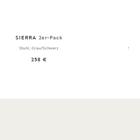
SIERRA
2er-Pack
B
Stuhl, Grau/Schwarz
Stuhl
258 €