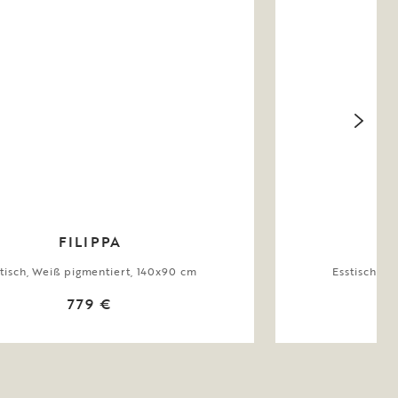
FILIPPA
tisch, Weiß pigmentiert, 140x90 cm
Esstisch, W
779 €