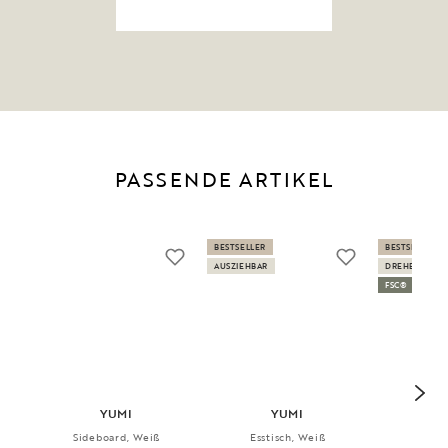
PASSENDE ARTIKEL
BESTSELLER
BESTSELLER
AUSZIEHBAR
DREHBAR
FSC®
YUMI
YUMI
RO
Sideboard, Weiß
Esstisch, Weiß
Sof