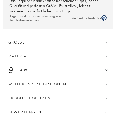
Das Regal beeindruckt mit seiner schönen Optik, hohen
Ein einfaches Regal, das Funktion mit Form vereint und wirklich
Qualität und perfekten Größe. Es ist stilvoll, leicht zu
Charakter und zeitgenössische Ästhetik zu Ihrer Einrichtung
montieren und erfüllt hohe Erwartungen.
hinzufügt.
KI-generierte Zusammenfassung von
Verified by Trustvoice
Kundenbewertungen
Das Wandregal ist aus 100% FSC®-zertifiziertem Holz gefertigt.
Dies macht es nicht nur zu einer schönen Ergänzung für Ihr
Zuhause, sondern auch zu einer nachhaltigen und
GRÖSSE
verantwortungsvollen Wahl.
MATERIAL
FSC®
WEITERE SPEZIFIKATIONEN
PRODUKTDOKUMENTE
BEWERTUNGEN