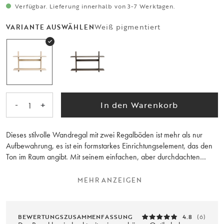
Verfügbar. Lieferung innerhalb von 3-7 Werktagen.
Weiß pigmentiert
VARIANTE AUSWÄHLEN
-
+
In den Warenkorb
1
Dieses stilvolle Wandregal mit zwei Regalböden ist mehr als nur
Aufbewahrung, es ist ein formstarkes Einrichtungselement, das den
Ton im Raum angibt. Mit seinem einfachen, aber durchdachten
Design in weiß pigmentierter Eiche und Eichenfurnier schafft das
Regal ein warmes und modernes Gefühl, perfekt für das stilbewusste
MEHR ANZEIGEN
Zuhause.
Verwenden Sie es allein für einen minimalistischen Ausdruck oder
BEWERTUNGSZUSAMMENFASSUNG
4.8
(6)
kombinieren Sie mehrere zusammen, um ein Ganzes zu schaffen.