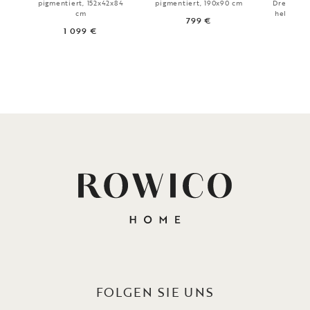
pigmentiert, 152x42x84
pigmentiert, 190x90 cm
Drehfunkt
cm
hellbeige
799 €
1 099 €
5
FOLGEN SIE UNS