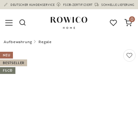
(1672)
0
Aufbewahrung
Regale
NEU
BESTSELLER
FSC®