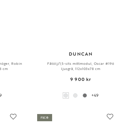
DUNCAN
höger, Robin
Fåtölj/1,5-sits mittmodul, Oscar #196
78 cm
ljusgrå, 112x103x78 cm
9 900 kr
9
+49
FSC®