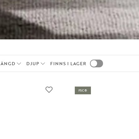
LÄNGD
DJUP
FINNS I LAGER
FSC®