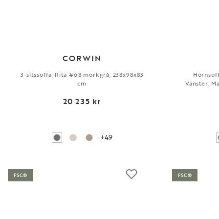
CORWIN
3-sitssoffa, Rita #68 mörkgrå, 238x98x83
Hörnsoff
cm
Vänster, M
20 235 kr
+49
FSC®
FSC®