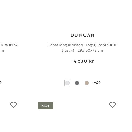
DUNCAN
 Rita #167
Schäslong armstöd Höger, Robin #01
 cm
ljusgrå, 129x150x78 cm
14 530 kr
9
+49
FSC®