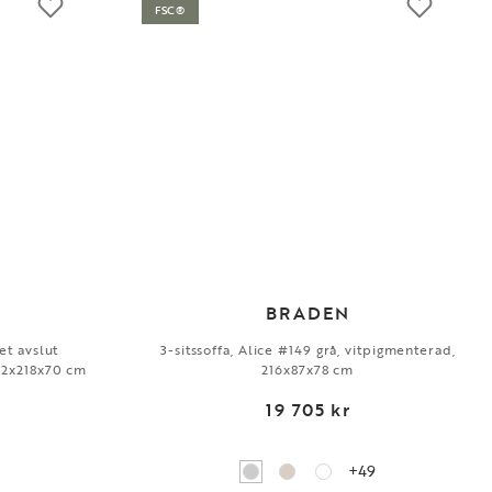
FSC®
BRADEN
et avslut
3-sitssoffa, Alice #149 grå, vitpigmenterad,
82x218x70 cm
216x87x78 cm
19 705 kr
+49