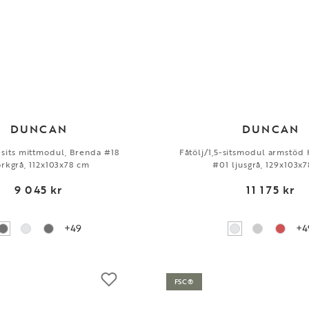
DUNCAN
DUNCAN
5-sits mittmodul, Brenda #18
Fåtölj/1,5-sitsmodul armstöd 
rkgrå, 112x103x78 cm
#01 ljusgrå, 129x103x
9 045 kr
11 175 kr
+49
+4
FSC®