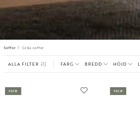
Soffor
Gråa soffor
ALLA FILTER
FÄRG
BREDD
HÖJD
FSC®
FSC®