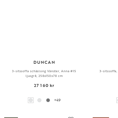
DUNCAN
3-sitssoffa schäslong Vänster, Anna #15
3-sitssoffa
ljusgrå, 258x150x78 cm
27 160 kr
+49