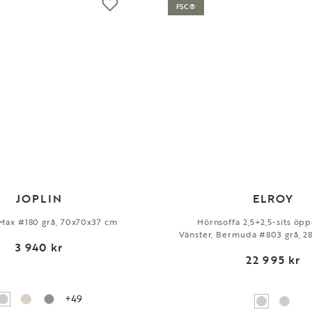
FSC®
JOPLIN
ELROY
, Max #180 grå, 70x70x37 cm
Hörnsoffa 2,5+2,5-sits öpp
Vänster, Bermuda #803 grå, 2
3 940 kr
22 995 kr
+49