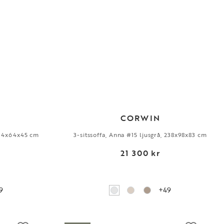
CORWIN
 84x64x45 cm
3-sitssoffa, Anna #15 ljusgrå, 238x98x83 cm
21 300 kr
9
+49