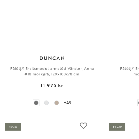
DUNCAN
Fåtölj/1,5-sitsmodul armstöd Vänster, Anna
Fåtölj/1,
#18 mörkgrå, 129x103x78 cm
mö
11 975 kr
+49
FSC®
FSC®