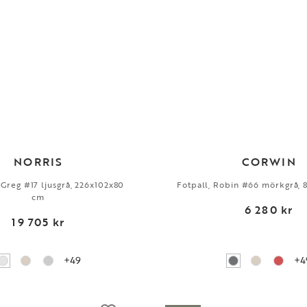
NORRIS
CORWIN
, Greg #17 ljusgrå, 226x102x80
Fotpall, Robin #66 mörkgrå,
cm
6 280 kr
19 705 kr
+49
+4