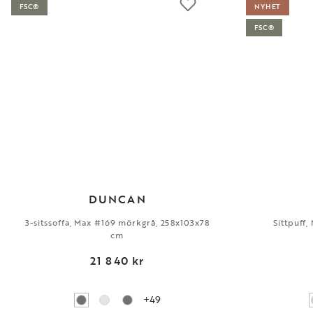
FSC®
NYHET
FSC®
DUNCAN
3-sitssoffa, Max #169 mörkgrå, 258x103x78
Sittpuff
cm
21 840 kr
+49