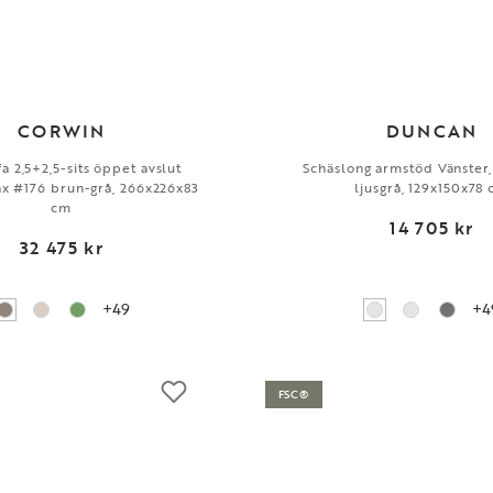
CORWIN
DUNCAN
a 2,5+2,5-sits öppet avslut
Schäslong armstöd Vänster,
ax #176 brun-grå, 266x226x83
ljusgrå, 129x150x78
cm
14 705 kr
32 475 kr
+49
+4
FSC®