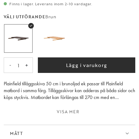
Finns i lager. Leverans inom 2-10 vardagar.
Brun
VÄLJ UTFÖRANDE
-
+
Lägg i varukorg
1
Plainfield tilläggsskiva 50 cm i brunoljad ek passar till Plainfield
matbord i samma färg. Tilläggsskivor kan adderas på båda sidor och
köps styckvis. Matbordet kan förlängas till 270 cm med en
tilläggsskiva eller till hela 320 cm med två tilläggskivor. Observera
att träets ådring skiljer sig mellan tilläggskivor och bord.
VISA MER
MÅTT