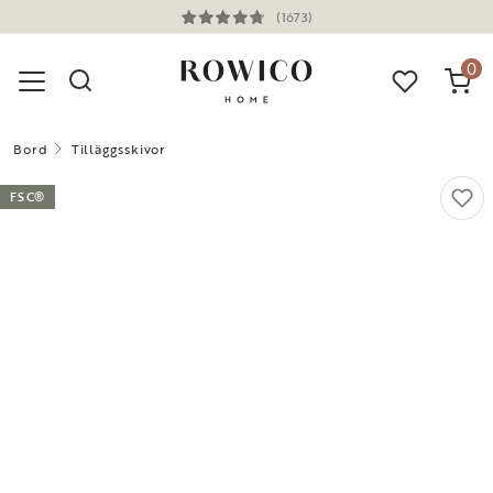
(1673)
0
Bord
Tilläggsskivor
FSC®