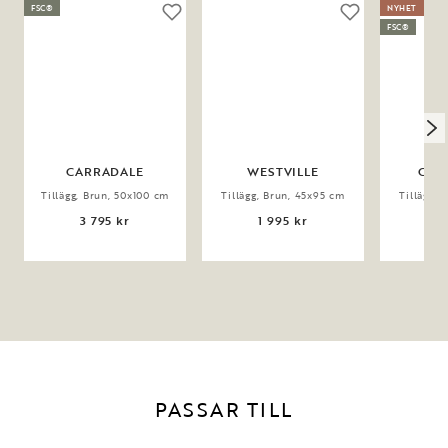
FSC®
NYHET
FSC®
CARRADALE
WESTVILLE
CLA
Tillägg, Brun, 50x100 cm
Tillägg, Brun, 45x95 cm
Tillägg, 
3 795 kr
1 995 kr
2
PASSAR TILL