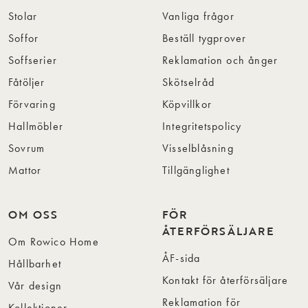
Stolar
Vanliga frågor
Soffor
Beställ tygprover
Soffserier
Reklamation och ånger
Fåtöljer
Skötselråd
Förvaring
Köpvillkor
Hallmöbler
Integritetspolicy
Sovrum
Visselblåsning
Mattor
Tillgänglighet
OM OSS
FÖR
ÅTERFÖRSÄLJARE
Om Rowico Home
ÅF-sida
Hållbarhet
Kontakt för återförsäljare
Vår design
Reklamation för
Kollektioner