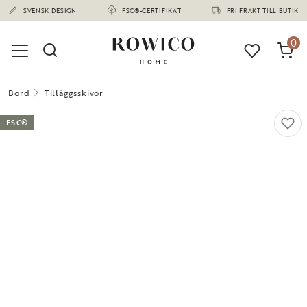
(1673)
SVENSK DESIGN
FSC®-CERTIFIKAT
FRI FRAKT TILL BUTIK
0
Bord
Tilläggsskivor
FSC®