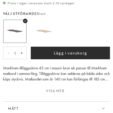
Finns i lager. Leverans inom 2-10 vardagar.
Brun
VÄLJ UTFÖRANDE
-
+
Lägg i varukorg
1
Markham tilläggsskiva 45 cm i massiv brun ek passar till Markham
matbord i samma färg. Tilläggsskivor kan adderas på båda sidor och
köps styckvis. Matbordet som är 140 cm kan förlängas till 185 cm
med en tilläggsskiva eller till 230 cm med två tilläggskivor. Det större
matbordet som är 180 cm kan förlängas till 225 cm med en
VISA MER
tilläggsskiva eller till hela 270 cm med två tilläggskivor. Observera att
träets ådring skiljer sig mellan tilläggskivor och bord.
MÅTT