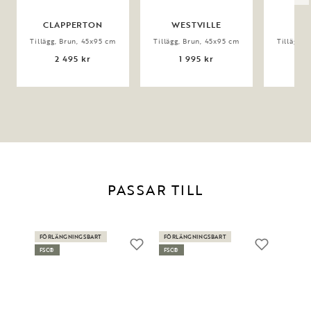
CLAPPERTON
WESTVILLE
Tillägg, Brun, 45x95 cm
Tillägg, Brun, 45x95 cm
Tillägg, 
2 495 kr
1 995 kr
1
PASSAR TILL
FÖRLÄNGNINGSBART
FÖRLÄNGNINGSBART
FSC®
FSC®