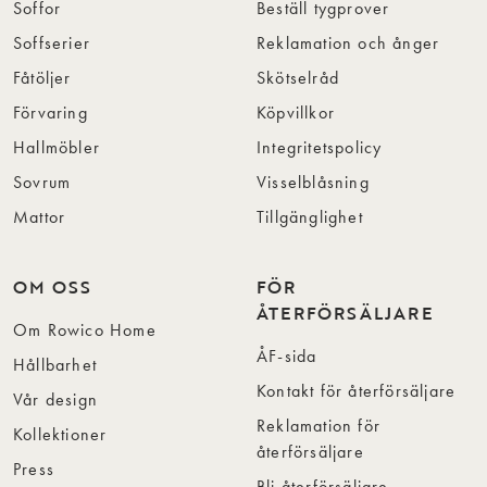
Soffor
Beställ tygprover
Soffserier
Reklamation och ånger
Fåtöljer
Skötselråd
Förvaring
Köpvillkor
Hallmöbler
Integritetspolicy
Sovrum
Visselblåsning
Mattor
Tillgänglighet
OM OSS
FÖR
ÅTERFÖRSÄLJARE
Om Rowico Home
ÅF-sida
Hållbarhet
Kontakt för återförsäljare
Vår design
Reklamation för
Kollektioner
återförsäljare
Press
Bli återförsäljare