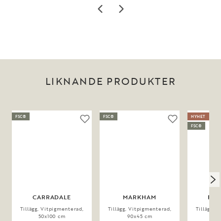
LIKNANDE PRODUKTER
FSC®
FSC®
NYHET
FSC®
CARRADALE
MARKHAM
FAI
Tillägg, Vitpigmenterad,
Tillägg, Vitpigmenterad,
Tillägg, 
50x100 cm
90x45 cm
4