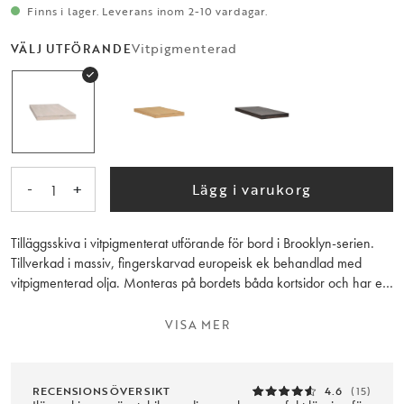
Finns i lager. Leverans inom 2-10 vardagar.
Vitpigmenterad
VÄLJ UTFÖRANDE
-
+
Lägg i varukorg
1
Tilläggsskiva i vitpigmenterat utförande för bord i Brooklyn-serien.
Tillverkad i massiv, fingerskarvad europeisk ek behandlad med
vitpigmenterad olja. Monteras på bordets båda kortsidor och har en
längd på 50 cm. Tänk på att förvara tilläggsskivorna i plant läge i
samma rumstemperatur som bordet. Tänk på att oljebehandlade ytor
VISA MER
ska behandlas med möbelolja innan de används och sedan
regelbundet 2-3 gånger per år. Observera att träets ådring skiljer
sig mellan tilläggskivor och bord.
RECENSIONSÖVERSIKT
4.6
(15)