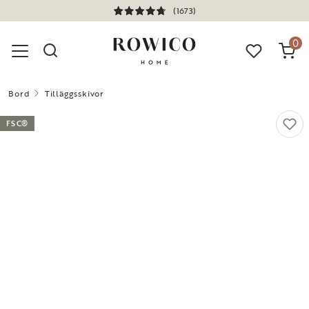
(1673)
0
Bord
Tilläggsskivor
FSC®