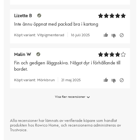
Lizette B
Inte ännu öppnat med packad bra i kartong
Köpt variant:
Vitpigmenterad
16 juli 2025
Malin W
Fin och gedigen iläggsskiva. Något dyr i förhållande till
bordet.
Köpt variant:
Mörkbrun
21 maj 2025
Visa fler recensioner
Alla recensioner har lämnats av verifierade köpare som handlat
produkten hos Rowico Home, och recensionerna administreras av
Trustvoice
.