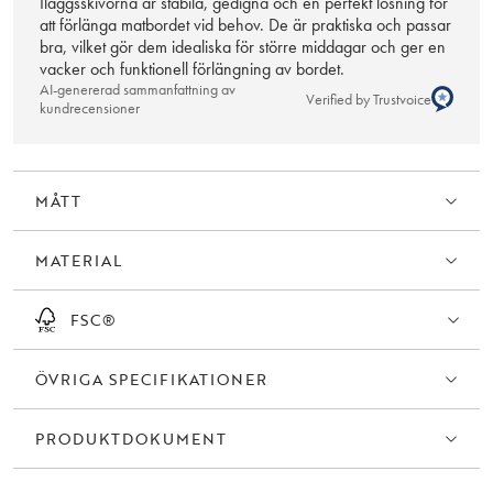
Iläggsskivorna är stabila, gedigna och en perfekt lösning för
att förlänga matbordet vid behov. De är praktiska och passar
bra, vilket gör dem idealiska för större middagar och ger en
vacker och funktionell förlängning av bordet.
AI-genererad sammanfattning av
Verified by Trustvoice
kundrecensioner
MÅTT
MATERIAL
FSC®
ÖVRIGA SPECIFIKATIONER
PRODUKTDOKUMENT