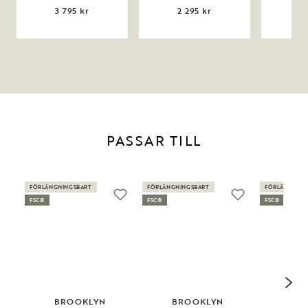
3 795 kr
2 295 kr
1
PASSAR TILL
FÖRLÄNGNINGSBART
FÖRLÄNGNINGSBART
FÖRLÄNGNING
FSC®
FSC®
FSC®
BROOKLYN
BROOKLYN
BR