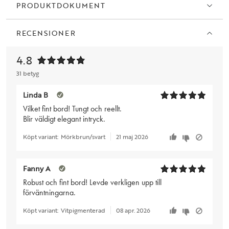
PRODUKTDOKUMENT
RECENSIONER
4.8
31 betyg
Linda B
Vilket fint bord! Tungt och reellt.
Blir väldigt elegant intryck.
Köpt variant:
Mörkbrun/svart
21 maj 2026
Fanny A
Robust och fint bord! Levde verkligen upp till
förväntningarna.
Köpt variant:
Vitpigmenterad
08 apr. 2026