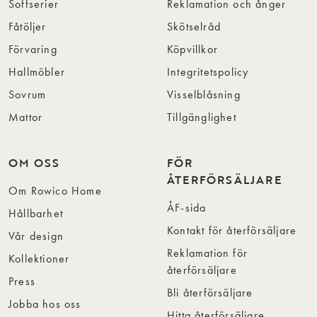
Soffserier
Reklamation och ånger
Fåtöljer
Skötselråd
Förvaring
Köpvillkor
Hallmöbler
Integritetspolicy
Sovrum
Visselblåsning
Mattor
Tillgänglighet
OM OSS
FÖR
ÅTERFÖRSÄLJARE
Om Rowico Home
ÅF-sida
Hållbarhet
Kontakt för återförsäljare
Vår design
Reklamation för
Kollektioner
återförsäljare
Press
Bli återförsäljare
Jobba hos oss
Hitta återförsäljare