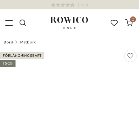
(1673)
0
Bord
Matbord
FÖRLÄNGNINGSBART
FSC®