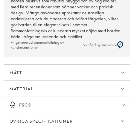
Borden beskrivs som robusta, snygga och av hög kvalitet,
FSC®-certifierade.
med flera recensioner som nämner vacker och praktisk
design. Många användare uppskattar de naturliga
trädetaljerna och de moderna och tidlösa färgvalen, vilket
Tänk på att oljebehandlade ytor ska behandlas med möbelolja innan
gör borden till en elegant tillsats i hemmet.
den används och sedan regelbundet 2- 3 gånger per år. Detta
Sammanfattningsvis är kunderna mycket nöjda med borden,
gäller speciellt ett matbords toppskiva, för att bibehålla
både i fråga om utseende och stabilitet.
motståndskraft mot fläckar och repor. Innan inoljning av möbeln
AI-genererad sammanfattning av
behöver ytan rengöras för att få bort smuts och fett, en trärengöring
Verified by Trustvoice
kundrecensioner
avsedd för ändamålet bör användas.
MÅTT
MATERIAL
FSC®
ÖVRIGA SPECIFIKATIONER