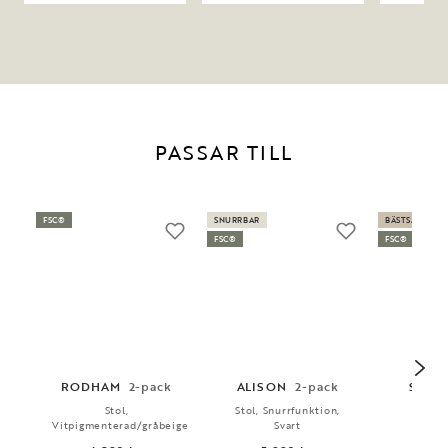
PASSAR TILL
FSC®
SNURRBAR
BÄSTSÄLJARE
FSC®
FSC®
RODHAM
2-pack
ALISON
2-pack
SIER
Stol,
Stol, Snurrfunktion,
Stol, 
Vitpigmenterad/gråbeige
Svart
2 