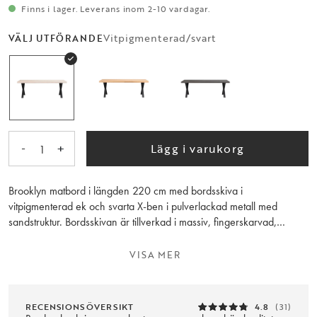
Finns i lager. Leverans inom 2-10 vardagar.
Vitpigmenterad/svart
VÄLJ UTFÖRANDE
-
+
Lägg i varukorg
1
Brooklyn matbord i längden 220 cm med bordsskiva i
vitpigmenterad ek och svarta X-ben i pulverlackad metall med
sandstruktur. Bordsskivan är tillverkad i massiv, fingerskarvad,
europeisk ek som behandlats med vitpigmenterad olja och har en
slät finish. Skivan kan kompletteras med 1 eller 2 tilläggsskivor a 50
VISA MER
cm. Matbordet ingår i den flexibla Brooklyn Serien - du kan själv
genom tre enkla val utforma ditt matbord som just du vill ha det - välj
färg/utförande, storlek och typ av underrede. I den breda Brooklyn
RECENSIONSÖVERSIKT
4.8
(31)
Serien ingår även förvaring, soffbord och tv-bänk - samtliga delar är