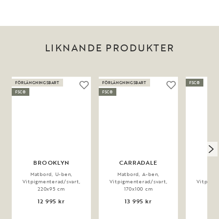
LIKNANDE PRODUKTER
FÖRLÄNGNINGSBART
FÖRLÄNGNINGSBART
FSC®
FSC®
FSC®
BROOKLYN
CARRADALE
Matbord, U-ben,
Matbord, A-ben,
M
Vitpigmenterad/svart,
Vitpigmenterad/svart,
Vitpigme
220x95 cm
170x100 cm
17
12 995 kr
13 995 kr
14