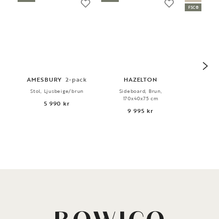
FSC®
AMESBURY
2-pack
HAZELTON
HA
Stol, Ljusbeige/brun
Sideboard, Brun,
Vitrin
170x40x75 cm
100x
5 990 kr
9 995 kr
16