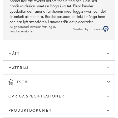
Bordet har fått mycket beröm för sin fina och klassiska
behöver ytterligare behandling innan användning. För att bevara
nordiska design samt sin höga kvalitet. Flera kunder
bordets skönhet rekommenderar vi i stället regelbundet underhåll
uppskattar den smarta funktionen med iläggsskivor, och det
är enkelt att montera. Bordet passade perfekt i många hem
med RUBIO Surface Care för effektiv rengöring av fläckar (vid
och har lyft atmosfären i rummet där det placerades.
behov) samt RUBIO Refresh Eco för uppfräschning av träytan (vid
AI-genererad sammanfattning av
behov, upp till 4 ggr per år). Mer information finns i skötselrådet.
Verified by Trustvoice
kundrecensioner
MÅTT
MATERIAL
FSC®
ÖVRIGA SPECIFIKATIONER
PRODUKTDOKUMENT