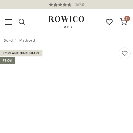
(1673)
0
Bord
Matbord
FÖRLÄNGNINGSBART
FSC®