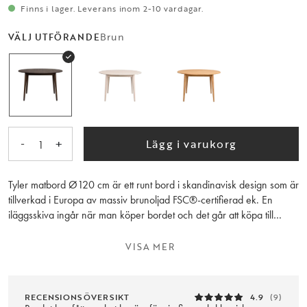
Finns i lager. Leverans inom 2-10 vardagar.
Brun
VÄLJ UTFÖRANDE
-
+
Lägg i varukorg
1
Tyler matbord Ø120 cm är ett runt bord i skandinavisk design som är
tillverkad i Europa av massiv brunoljad FSC®-certifierad ek. En
iläggsskiva ingår när man köper bordet och det går att köpa till
ytterligare en iläggsskiva på 45 cm, vilket då ger ett matbord på hela
210 cm. Finns i flera storlekar.
VISA MER
YTBEHANDLING:
Matbordet har blivit behandlat med Rubio Monocoat som ger en
RECENSIONSÖVERSIKT
4.9
(9)
tålig yta och står emot slitage väl. Detta innebär att bordet inte