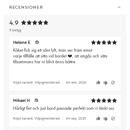
RECENSIONER
4.9
9 betyg
Helene E
Köket fick sig ett sånt lyft, man ser fram emot
varje tillfälle att sitta vid bordet ❤️, att umgås och sitta
tillsammans har ni blivit ännu bättre
Köpt variant:
Vitpigmenterad
04 dec. 2025
Mikael H
Härligt fint och just bord passade perfekt som vi tänkt oss
Köpt variant:
Vitpigmenterad
04 sep. 2025