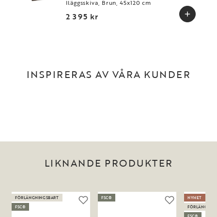
Iläggsskiva, Brun, 45x120 cm
2 395 kr
INSPIRERAS AV VÅRA KUNDER
LIKNANDE PRODUKTER
FÖRLÄNGNINGSBART
FSC®
NYHET
FSC®
FÖRLÄNGNIN
FSC®