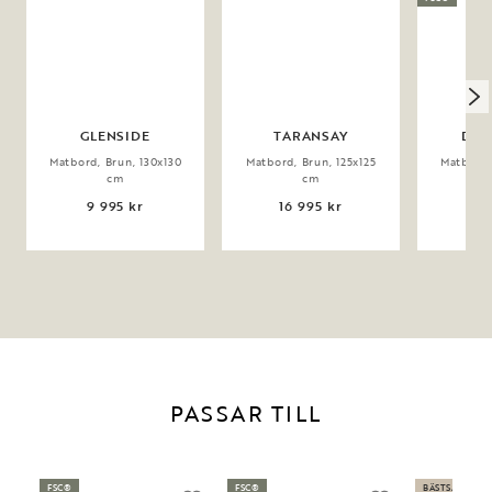
GLENSIDE
TARANSAY
DER
Matbord, Brun, 130x130
Matbord, Brun, 125x125
Matbord,
cm
cm
9 995 kr
16 995 kr
14
PASSAR TILL
FSC®
FSC®
BÄSTSÄLJARE