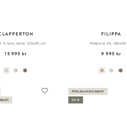
CLAPPERTON
FILIPPA
, V-ben, Sand, 220x95 cm
Matbord, Ek, 180x90
15 995 kr
9 995 kr
FÖRLÄNGNINGSBART
SBART
FSC®