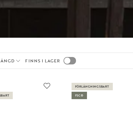
LÄNGD
FINNS I LAGER
FÖRLÄNGNINGSBART
SBART
FSC®