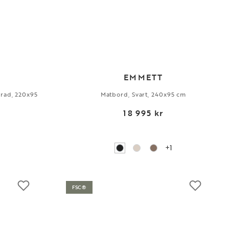
EMMETT
rad, 220x95
Matbord, Svart, 240x95 cm
18 995 kr
+1
FSC®