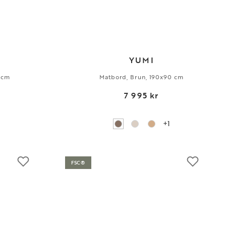
YUMI
 cm
Matbord, Brun, 190x90 cm
7 995 kr
+1
FSC®