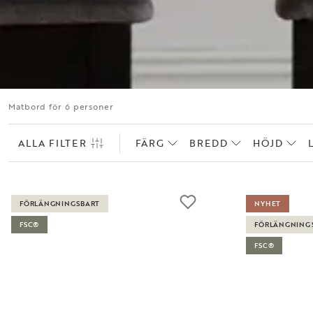
Matbord för 6 personer
ALLA FILTER
FÄRG
BREDD
HÖJD
FÖRLÄNGNINGSBART
NYHET
FSC®
FÖRLÄNGNING
FSC®