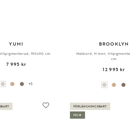
YUMI
BROOKLYN
 Vitpigmenterad, 190x90 cm
Matbord, H-ben, Vitpigmente
cm
7 995 kr
12 995 kr
+1
SBART
FÖRLÄNGNINGSBART
FSC®