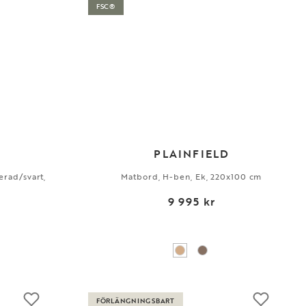
FSC®
PLAINFIELD
erad/svart,
Matbord, H-ben, Ek, 220x100 cm
9 995 kr
FÖRLÄNGNINGSBART