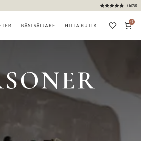
(1678)
0
ETER
BÄSTSÄLJARE
HITTA BUTIK
RSONER