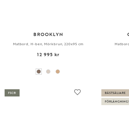
BROOKLYN
Matbord, H-ben, Mörkbrun, 220x95 cm
Matbord
12 995 kr
FSC®
BÄSTSÄLJARE
FÖRLÄNGNING