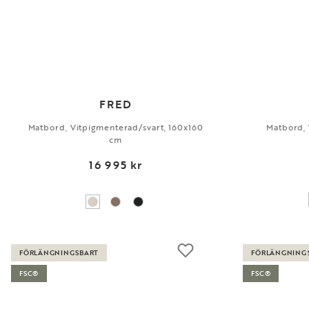
FRED
Matbord, Vitpigmenterad/svart, 160x160
Matbord,
cm
16 995 kr
FÖRLÄNGNINGSBART
FÖRLÄNGNING
FSC®
FSC®