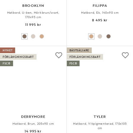
BROOKLYN
FILIPPA
Matbord, U-ben, Mörkbrun/svart,
Matbord, Ek, 140x90 cm
170x95 cm
8 495 kr
11 995 kr
NYHET
BÄSTSÄLJARE
FÖRLÄNGNINGSBART
FÖRLÄNGNINGSBART
FSC®
FSC®
DERRYMORE
TYLER
Matbord, Brun, 205x90 cm
Matbord, Vitpigmenterad, 170x105
cm
14 995 kr