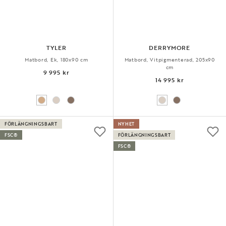
TYLER
DERRYMORE
Matbord, Ek, 180x90 cm
Matbord, Vitpigmenterad, 205x90
cm
9 995 kr
14 995 kr
FÖRLÄNGNINGSBART
NYHET
FSC®
FÖRLÄNGNINGSBART
FSC®