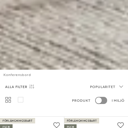
Konferensbord
ALLA FILTER
POPULARITET
PRODUKT
I MILJÖ
FÖRLÄNGNINGSBART
FÖRLÄNGNINGSBART
FSC®
FSC®