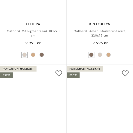
FILIPPA
BROOKLYN
Matbord, Vitpigmenterad, 180x90
Matbord, U-ben, Mörkbrun/svart,
cm
220x95 cm
9 995 kr
12 995 kr
FÖRLÄNGNINGSBART
FÖRLÄNGNINGSBART
FSC®
FSC®