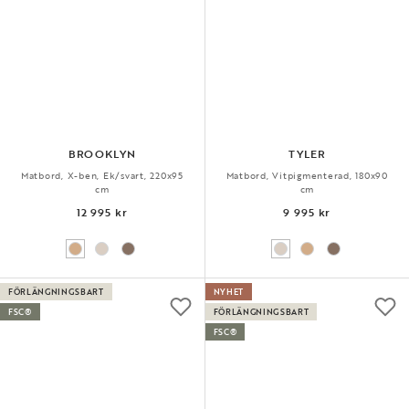
BROOKLYN
TYLER
Matbord, X-ben, Ek/svart, 220x95
Matbord, Vitpigmenterad, 180x90
cm
cm
12 995 kr
9 995 kr
FÖRLÄNGNINGSBART
NYHET
FSC®
FÖRLÄNGNINGSBART
FSC®