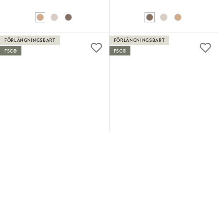
FÖRLÄNGNINGSBART
FÖRLÄNGNINGSBART
FSC®
FSC®
BROOKLYN
BROOKLYN
Matbord, X-ben, Ek/svart, 170x95
Matbord, H-ben, Mörkbrun, 170x95
cm
cm
11 995 kr
11 995 kr