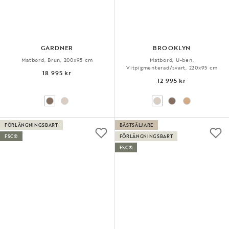
GARDNER
BROOKLYN
Matbord, Brun, 200x95 cm
Matbord, U-ben,
Vitpigmenterad/svart, 220x95 cm
18 995 kr
12 995 kr
FÖRLÄNGNINGSBART
BÄSTSÄLJARE
FSC®
FÖRLÄNGNINGSBART
FSC®