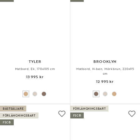
TYLER
BROOKLYN
Matbord, Ek, 170x105 cm
Matbord, H-ben, Mörkbrun, 220x95
cm
13 995 kr
12 995 kr
BÄSTSÄLJARE
FÖRLÄNGNINGSBART
FÖRLÄNGNINGSBART
FSC®
FSC®