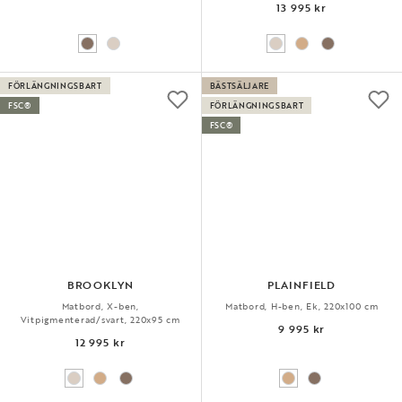
13 995 kr
FÖRLÄNGNINGSBART
BÄSTSÄLJARE
FSC®
FÖRLÄNGNINGSBART
FSC®
BROOKLYN
PLAINFIELD
Matbord, X-ben,
Matbord, H-ben, Ek, 220x100 cm
Vitpigmenterad/svart, 220x95 cm
9 995 kr
12 995 kr