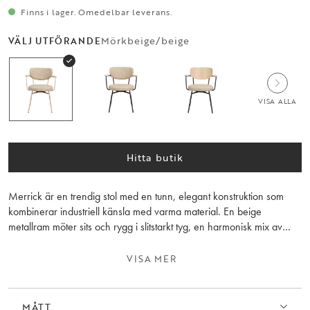
Finns i lager. Omedelbar leverans.
Mörkbeige/beige
VÄLJ UTFÖRANDE
VISA ALLA
Hitta butik
Merrick är en trendig stol med en tunn, elegant konstruktion som
kombinerar industriell känsla med varma material. En beige
metallram möter sits och rygg i slitstarkt tyg, en harmonisk mix av
stram form och inbjudande komfort.
VISA MER
Stolen har en praktisk retur-funktion som gör att den automatiskt
roterar tillbaka till sin ursprungliga position, perfekt för matsal,
mötesrum eller sociala ytor där ordning och symmetri spelar roll.
MÅTT