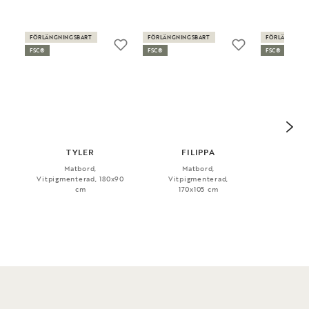
FÖRLÄNGNINGSBART
FÖRLÄNGNINGSBART
FÖRLÄNGNING
FSC®
FSC®
FSC®
TYLER
FILIPPA
T
Matbord,
Matbord,
Ma
Vitpigmenterad, 180x90
Vitpigmenterad,
Vitpi
cm
170x105 cm
120