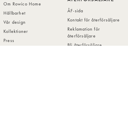
Om Rowico Home
ÅF-sida
Hållbarhet
Kontakt för återförsäljare
Vår design
Reklamation för
Kollektioner
återförsäljare
Press
Bli återförsäljare
Jobba hos oss
Hitta återförsäljare
Collection Folders
Instashop
Showroom Stockholm
© Rowico Home 2026