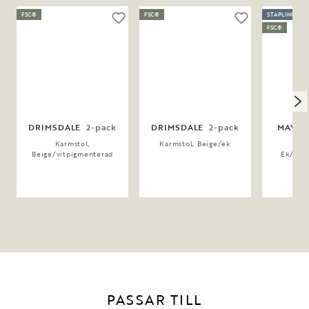
FSC®
FSC®
STAPLINGSBA
FSC®
DRIMSDALE
2-pack
DRIMSDALE
2-pack
MAYM
Karmstol,
Karmstol, Beige/ek
Ka
Beige/vitpigmenterad
Ek/mör
PASSAR TILL