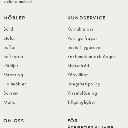
värld av möbler!
MÖBLER
KUNDSERVICE
Bord
Kontakta oss
Stolar
Vanliga frågor
Soffor
Beställ tygprover
Soffserier
Reklamation och ånger
Fåtöljer
Skötselråd
Förvaring
Köpvillkor
Hallmöbler
Integritetspolicy
Sovrum
Visselblåsning
Mattor
Tillgänglighet
OM OSS
FÖR
ÅTERFÖRSÄLJARE