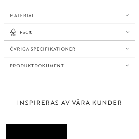
Merrick är dessutom stapelbar, upp till tre stolar, vilket gör den enkel
att förvara och flexibel att använda vid behov.
MATERIAL
Stolen är FSC®-certifierad, vilket gör att den inte bara till ett vackert
tillskott i ditt hem, utan också ett hållbart och ansvarsfullt val.
FSC®
ÖVRIGA SPECIFIKATIONER
PRODUKTDOKUMENT
INSPIRERAS AV VÅRA KUNDER