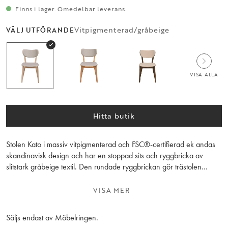
Finns i lager. Omedelbar leverans.
Vitpigmenterad/gråbeige
VÄLJ UTFÖRANDE
VISA ALLA
Hitta butik
Stolen Kato i massiv vitpigmenterad och FSC®-certifierad ek andas
skandinavisk design och har en stoppad sits och ryggbricka av
slitstark gråbeige textil. Den rundade ryggbrickan gör trästolen
väldigt bekväm, perfekt för matplatsen där stilren design möter skön
komfort. Finns i flera färger. Säljs endast i 2-pack.
VISA MER
Säljs endast av Möbelringen.