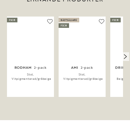
FSC®
BÄSTSÄLJARE
FSC®
FSC®
RODHAM
2-pack
AMI
2-pack
DRIMSD
Stol,
Stol,
Ka
Vitpigmenterad/gråbeige
Vitpigmenterad/gråbeige
Beige/v