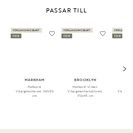
PASSAR TILL
FÖRLÄNGNINGSBART
FÖRLÄNGNINGSBART
FÖRLÄNGNING
FSC®
FSC®
FSC®
MARKHAM
BROOKLYN
BR
Matbord,
Matbord, U-ben,
Matbo
Vitpigmenterad, 140x90
Vitpigmenterad/svart,
Vitpigmen
cm
170x95 cm