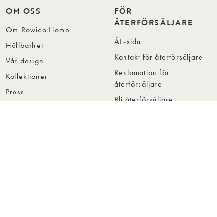
OM OSS
FÖR
ÅTERFÖRSÄLJARE
Om Rowico Home
ÅF-sida
Hållbarhet
Kontakt för återförsäljare
Vår design
Reklamation för
Kollektioner
återförsäljare
Press
Bli återförsäljare
Jobba hos oss
Hitta återförsäljare
Collection Folders
Instashop
Showroom Stockholm
© Rowico Home 2026