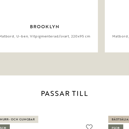
BROOKLYN
Matbord, U-ben, Vitpigmenterad/svart, 220x95 cm
Matbord,
PASSAR TILL
SNURR- OCH GUNGBAR
BÄSTSÄLJA
FSC®
FSC®