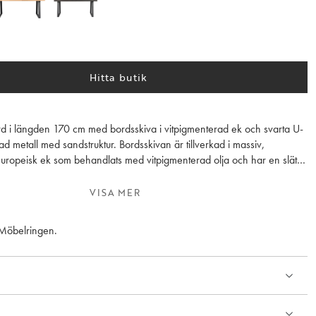
Hitta butik
d i längden 170 cm med bordsskiva i vitpigmenterad ek och svarta U-
ad metall med sandstruktur. Bordsskivan är tillverkad i massiv,
europeisk ek som behandlats med vitpigmenterad olja och har en slät
an kompletteras med 1 eller 2 tilläggsskivor a 50 cm. Matbordet ingår i
oklyn Serien - du kan själv genom tre enkla val utforma ditt matbord
VISA MER
 ha det - välj färg/utförande, storlek och typ av underrede. I den breda
 ingår även förvaring, soffbord och tv-bänk - samtliga delar är FSC®-
 Möbelringen.
ebehandlade ytor ska behandlas med möbelolja innan den används och
t 2- 3 gånger per år. Detta gäller speciellt ett matbords toppskiva, för
tståndskraft mot fläckar och repor. Innan inoljning av möbeln behöver
r att få bort smuts och fett, en trärengöring avsedd för ändamålet bör