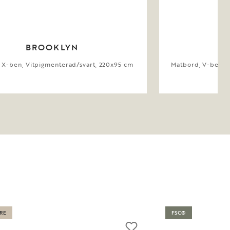
BROOKLYN
 X-ben, Vitpigmenterad/svart, 220x95 cm
Matbord, V-ben, V
RE
FSC®