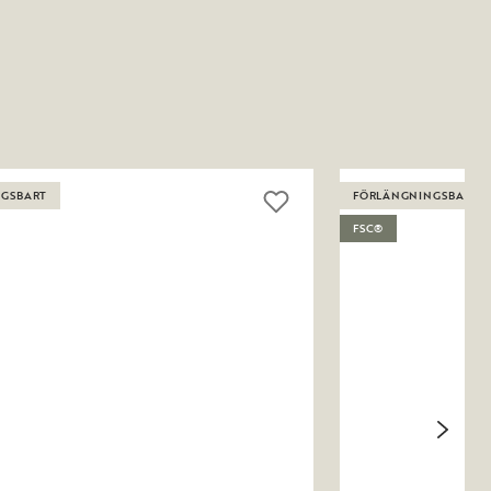
GSBART
FÖRLÄNGNINGSBART
FSC®