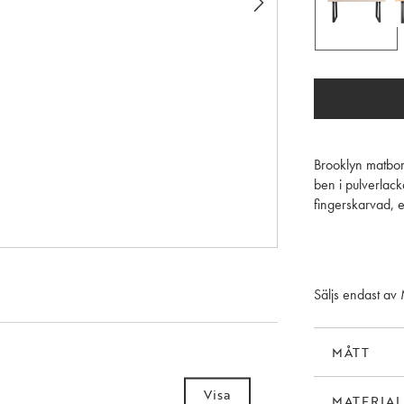
Brooklyn matbor
ben i pulverlack
fingerskarvad, 
finish. Skivan k
den flexibla Bro
som just du vill
Brooklyn Serien
Säljs endast av
certifierade.
Tänk på att olj
MÅTT
sedan regelbunde
att bibehålla mo
Visa
MATERIAL
ytan rengöras fö