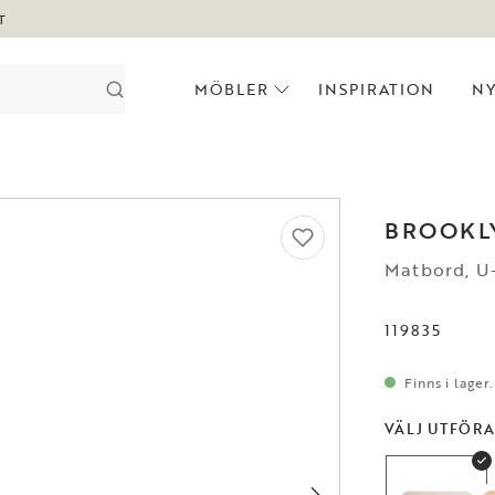
T
MÖBLER
INSPIRATION
N
BROOKL
Matbord, U
119835
Finns i lager
VÄLJ UTFÖR