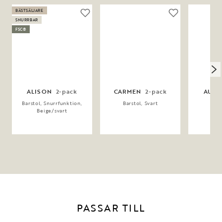
BÄSTSÄLJARE
SNURRBAR
FSC®
ALISON
2-pack
CARMEN
2-pack
AUST
Barstol, Snurrfunktion,
Barstol, Svart
Barp
Beige/svart
PASSAR TILL