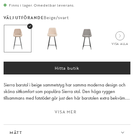
Finns i lager. Omedelbar leverans.
Beige/svart
VÄLJ UTFÖRANDE
VISA ALLA
Hitta butik
Sierra barstol i beige sammetstyg har samma moderna design och
sköna sittkomfort som populära Sierra stol. Den höga ryggen
tillsammans med fotstödet gör just den här barstolen extra bekväm.
Tyget har hög slitagenivå och stolen har stabila ben i svart
pulverlackad metall. Barstolen finns i flera olika färger och passar
VISA MER
perfekt till både köksöar och barbord i våra skandinaviska hem.
Träet inuti sitsen består av 100 % FSC-certifierat trä. Säljs endast i 2-
pack.
MÅTT