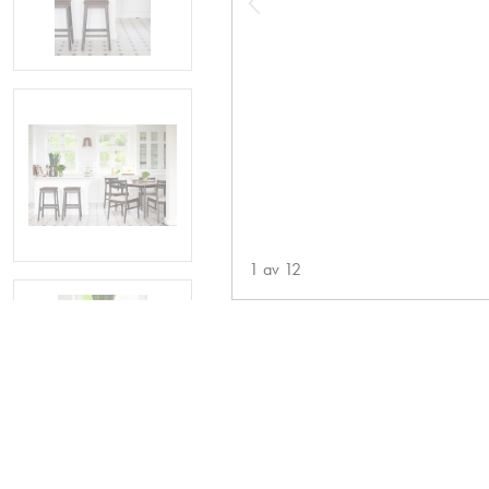
1
av
12