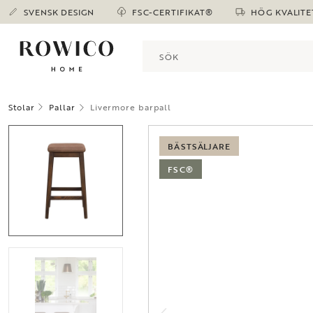
SVENSK DESIGN
FSC-CERTIFIKAT®
HÖG KVALITE
Stolar
Pallar
Livermore barpall
BÄSTSÄLJARE
FSC®