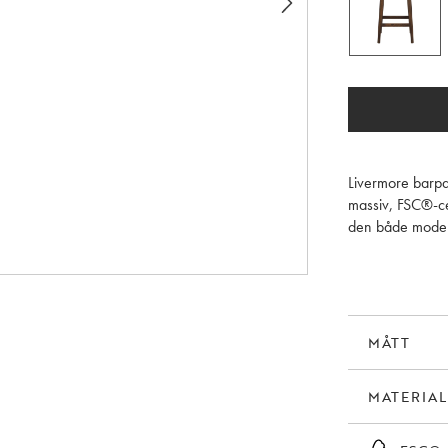
Livermore barpal
massiv, FSC®-cert
den både modern 
MÅTT
MATERIAL