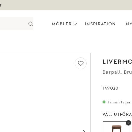
T
MÖBLER
INSPIRATION
N
LIVERM
Barpall, Br
149020
Finns i lager
VÄLJ UTFÖR