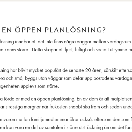
 EN ÖPPEN PLANLÖSNING?
ösning innebär att det inte finns några väggar mellan vardagsrum 
n känns större. Detta skapar ett ljust, luftigt och socialt utrymme
ing har blivit mycket populärt de senaste 20 åren, särskilt efte
tora och små, byggs utan väggar som delar upp bostadens vardags
lägenheten upplevs som större.
a fördelar med en öppen planlösning. En av dem är att matplatsen
tar stressiga morgnar när frukosten snabbt ska fram och sedan und
amvaron mellan familjemedlemmar ökar också, eftersom den som 
ten kan vara en del av samtalen i större utsträckning än om det fa