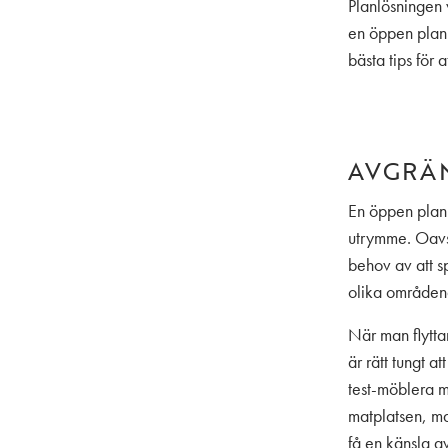
Planlösningen 
en öppen plan
bästa tips för
AVGRÄ
En öppen planl
utrymme. Oavse
behov av att s
olika områden
När man flytta
är rätt tungt at
test-möblera m
matplatsen, ma
få en känsla a