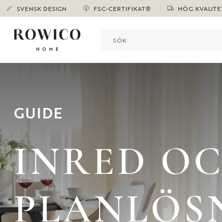
SVENSK DESIGN
FSC-CERTIFIKAT®
HÖG KVALITE
GUIDE
INRED O
PLANLÖS