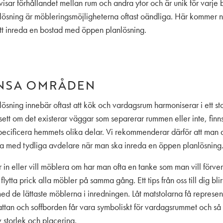
visar förhållandet mellan rum och andra ytor och är unik för varje
lösning är möbleringsmöjligheterna oftast oändliga. Här kommer 
 att inreda en bostad med öppen planlösning.
NSA OMRÅDEN
ösning innebär oftast att kök och vardagsrum harmoniserar i ett s
tt om det existerar väggar som separerar rummen eller inte, finns 
pecificera hemmets olika delar. Vi rekommenderar därför att man d
a med tydliga avdelare när man ska inreda en öppen planlösning
r in eller vill möblera om har man ofta en tanke som man vill förve
t flytta prick alla möbler på samma gång. Ett tips från oss till dig blir 
ed de lättaste möblerna i inredningen. Låt matstolarna få represen
ttan och soffborden får vara symboliskt för vardagsrummet och så v
v storlek och placering.