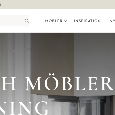
T
MÖBLER
INSPIRATION
N
CH MÖBLER
NING