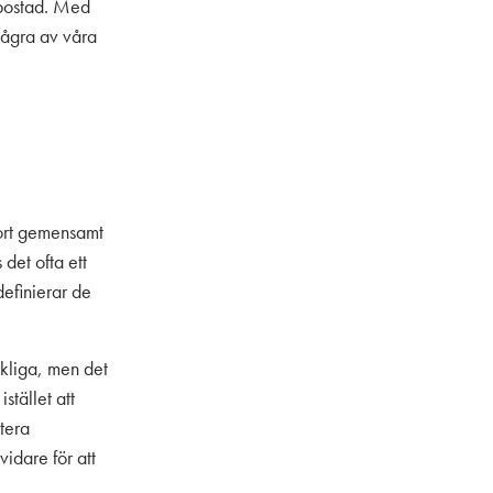
 bostad. Med
några av våra
tort gemensamt
det ofta ett
efinierar de
.
rkliga, men det
istället att
tera
idare för att