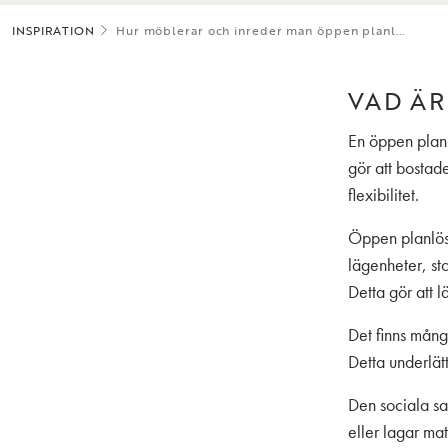
INSPIRATION
Hur möblerar och inreder man öppen planl...
VAD ÄR
En öppen planl
gör att bostade
flexibilitet.
Öppen planlösn
lägenheter, s
Detta gör att 
Det finns mång
Detta underlät
Den sociala s
eller lagar ma