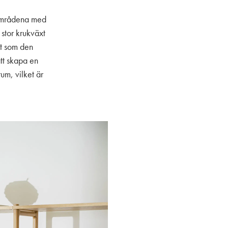
a områdena med
 stor krukväxt
gt som den
att skapa en
um, vilket är