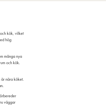
och kök, vilket
 med hög
rsom många nya
rum och kök.
 är nära köket.
an.
förbereder
nns väggar