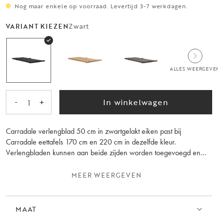
Nog maar enkele op voorraad. Levertijd 3-7 werkdagen.
Zwart
VARIANT KIEZEN
ALLES WEERGEVE
-
+
In winkelwagen
1
Carradale verlengblad 50 cm in zwartgelakt eiken past bij
Carradale eettafels 170 cm en 220 cm in dezelfde kleur.
Verlengbladen kunnen aan beide zijden worden toegevoegd en
worden per stuk verkocht. Carradale eettafel 170 cm kan worden
verlengd tot 220 cm met één verlengblad of tot 270 cm met twee
MEER WEERGEVEN
verlengbladen. Carradale eettafel 220 cm kan worden verlengd tot
270 cm met één verlengblad of tot 320 cm met twee verlengbladen.
Let op dat de houtnerf verschilt tussen de verlengbladen en de tafel.
MAAT