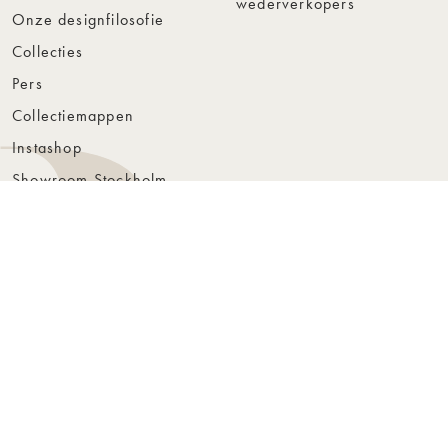
wederverkopers
Onze designfilosofie
Collecties
Pers
Collectiemappen
Instashop
Showroom Stockholm
© Rowico Home 2026