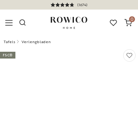
(1674)
0
Tafels
Verlengbladen
FSC®