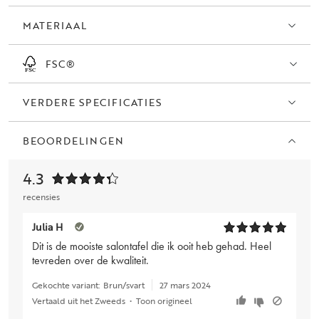
MATERIAAL
FSC®
VERDERE SPECIFICATIES
BEOORDELINGEN
4.3
recensies
Julia H
Dit is de mooiste salontafel die ik ooit heb gehad. Heel
tevreden over de kwaliteit.
Gekochte variant:
Brun/svart
27 mars 2024
Vertaald uit het Zweeds
•
Toon origineel