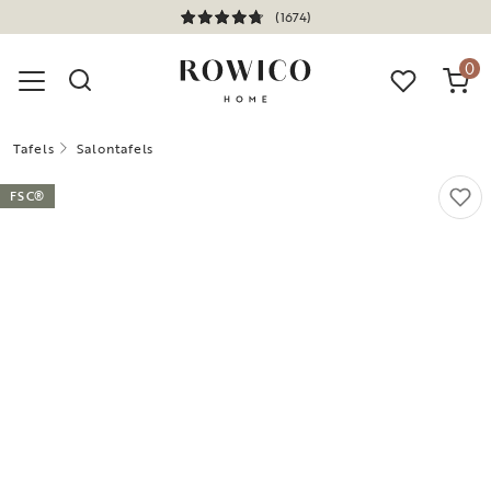
(1674)
0
Tafels
Salontafels
FSC®