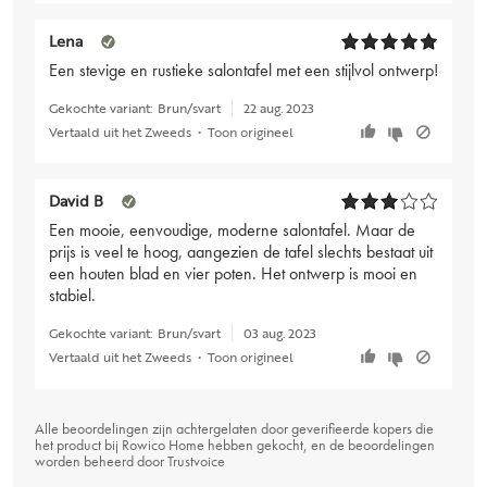
Lena
Een stevige en rustieke salontafel met een stijlvol ontwerp!
Gekochte variant:
Brun/svart
22 aug. 2023
Vertaald uit het Zweeds
•
Toon origineel
David B
Een mooie, eenvoudige, moderne salontafel. Maar de
prijs is veel te hoog, aangezien de tafel slechts bestaat uit
een houten blad en vier poten. Het ontwerp is mooi en
stabiel.
Gekochte variant:
Brun/svart
03 aug. 2023
Vertaald uit het Zweeds
•
Toon origineel
Alle beoordelingen zijn achtergelaten door geverifieerde kopers die
het product bij Rowico Home hebben gekocht, en de beoordelingen
worden beheerd door
Trustvoice